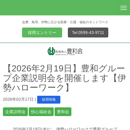
N
a
志摩、鳥羽、伊勢に広がる医療・介護・福祉のネットワーク
v
i
採用エントリー
Tel:0599-43-9711
g
a
t
i
o
【2026年2月19日】豊和グルー
n
プ企業説明会を開催します【伊
勢ハローワーク】
2026年02月17日
|
採用情報
企業説明会
恒心福祉会
豊和会
2026年2月19日(水)に、伊勢ハローワークで豊和グループ