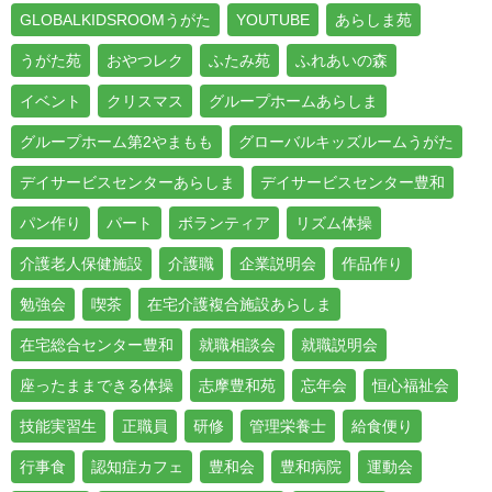
GLOBALKIDSROOMうがた
YOUTUBE
あらしま苑
うがた苑
おやつレク
ふたみ苑
ふれあいの森
イベント
クリスマス
グループホームあらしま
グループホーム第2やまもも
グローバルキッズルームうがた
デイサービスセンターあらしま
デイサービスセンター豊和
パン作り
パート
ボランティア
リズム体操
介護老人保健施設
介護職
企業説明会
作品作り
勉強会
喫茶
在宅介護複合施設あらしま
在宅総合センター豊和
就職相談会
就職説明会
座ったままできる体操
志摩豊和苑
忘年会
恒心福祉会
技能実習生
正職員
研修
管理栄養士
給食便り
行事食
認知症カフェ
豊和会
豊和病院
運動会