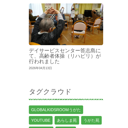
デイサービスセンター答志島に
て、高齢者体操（リハビリ）が
行われました
2026年04月13日
タグクラウド
GLOBALKIDSROOMうがた
YOUTUBE
あらしま苑
うがた苑