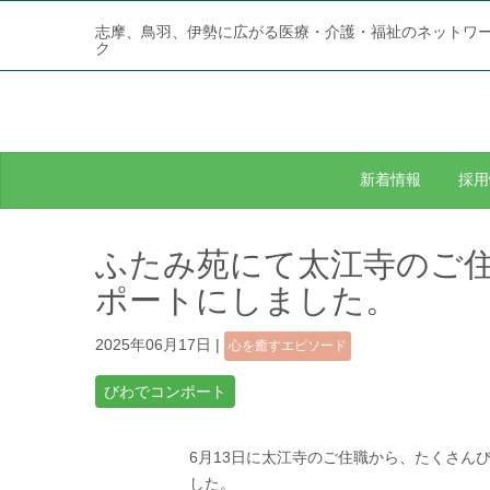
志摩、鳥羽、伊勢に広がる医療・介護・福祉のネットワ
ク
新着情報
採用
ふたみ苑にて太江寺のご
ポートにしました。
2025年06月17日
|
心を癒すエピソード
びわでコンポート
6月13日に太江寺のご住職から、たくさん
した。