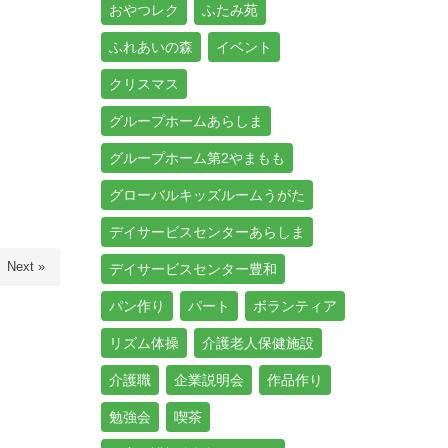
おやつレク
ふたみ苑
ふれあいの森
イベント
クリスマス
グループホームあらしま
グループホーム第2やまもも
グローバルキッズルームうがた
デイサービスセンターあらしま
Next »
デイサービスセンター豊和
パン作り
パート
ボランティア
リズム体操
介護老人保健施設
介護職
企業説明会
作品作り
勉強会
喫茶