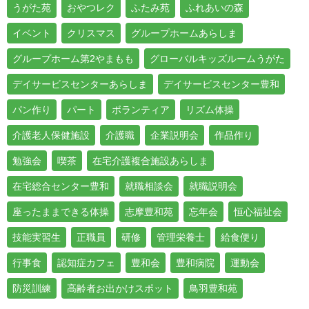
うがた苑
おやつレク
ふたみ苑
ふれあいの森
イベント
クリスマス
グループホームあらしま
グループホーム第2やまもも
グローバルキッズルームうがた
デイサービスセンターあらしま
デイサービスセンター豊和
パン作り
パート
ボランティア
リズム体操
介護老人保健施設
介護職
企業説明会
作品作り
勉強会
喫茶
在宅介護複合施設あらしま
在宅総合センター豊和
就職相談会
就職説明会
座ったままできる体操
志摩豊和苑
忘年会
恒心福祉会
技能実習生
正職員
研修
管理栄養士
給食便り
行事食
認知症カフェ
豊和会
豊和病院
運動会
防災訓練
高齢者お出かけスポット
鳥羽豊和苑