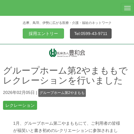
N
a
志摩、鳥羽、伊勢に広がる医療・介護・福祉のネットワーク
v
i
採用エントリー
Tel:0599-43-9711
g
a
t
i
o
グループホーム第2やまももで
n
レクレーションを行いました
2026年02月05日
|
グループホーム第2やまもも
レクレーション
1月、グループホーム第二やまももにて、ご利用者の皆様
が福笑いと書き初めのレクリエーションに参加されまし