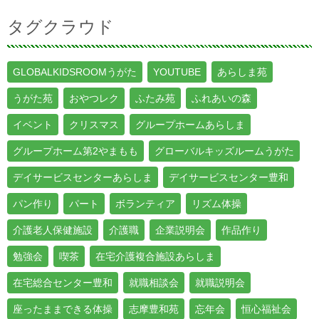
タグクラウド
GLOBALKIDSROOMうがた
YOUTUBE
あらしま苑
うがた苑
おやつレク
ふたみ苑
ふれあいの森
イベント
クリスマス
グループホームあらしま
グループホーム第2やまもも
グローバルキッズルームうがた
デイサービスセンターあらしま
デイサービスセンター豊和
パン作り
パート
ボランティア
リズム体操
介護老人保健施設
介護職
企業説明会
作品作り
勉強会
喫茶
在宅介護複合施設あらしま
在宅総合センター豊和
就職相談会
就職説明会
座ったままできる体操
志摩豊和苑
忘年会
恒心福祉会