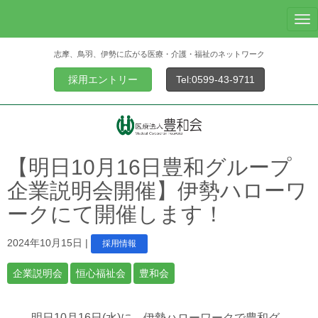
N
a
志摩、鳥羽、伊勢に広がる医療・介護・福祉のネットワーク
v
i
採用エントリー
Tel:0599-43-9711
g
a
t
i
o
【明日10月16日豊和グループ
n
企業説明会開催】伊勢ハローワ
ークにて開催します！
2024年10月15日
|
採用情報
企業説明会
恒心福祉会
豊和会
明日10月16日(水)に
、伊勢ハローワークで豊和グ