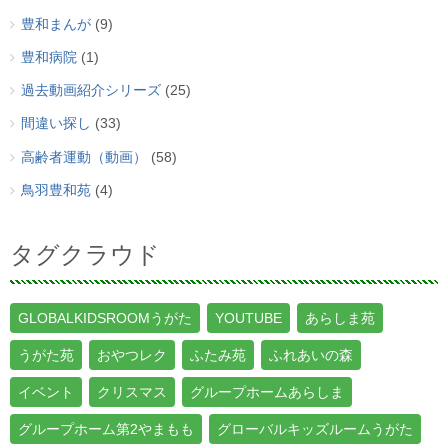
豊和まんが
(9)
豊和病院
(1)
過去動画紹介シリーズ
(25)
間違い探し
(33)
高齢者運動（動画）
(58)
鳥羽豊和苑
(4)
タグクラウド
GLOBALKIDSROOMうがた
YOUTUBE
あらしま苑
うがた苑
おやつレク
ふたみ苑
ふれあいの森
イベント
クリスマス
グループホームあらしま
グループホーム第2やまもも
グローバルキッズルームうがた