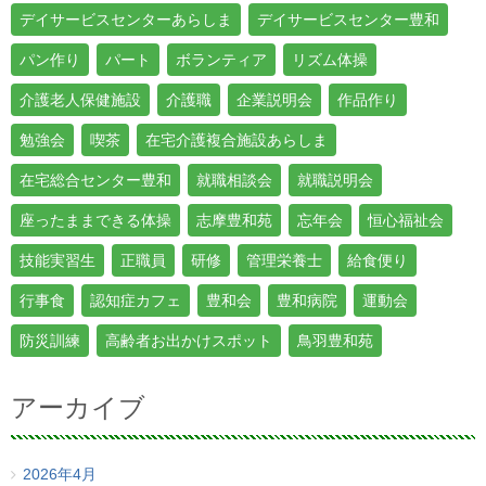
デイサービスセンターあらしま
デイサービスセンター豊和
パン作り
パート
ボランティア
リズム体操
介護老人保健施設
介護職
企業説明会
作品作り
勉強会
喫茶
在宅介護複合施設あらしま
在宅総合センター豊和
就職相談会
就職説明会
座ったままできる体操
志摩豊和苑
忘年会
恒心福祉会
技能実習生
正職員
研修
管理栄養士
給食便り
行事食
認知症カフェ
豊和会
豊和病院
運動会
防災訓練
高齢者お出かけスポット
鳥羽豊和苑
アーカイブ
2026年4月