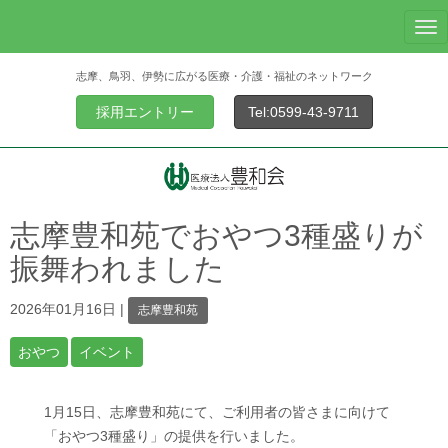
N
a
志摩、鳥羽、伊勢に広がる医療・介護・福祉のネットワーク
v
i
採用エントリー
Tel:0599-43-9711
g
a
t
i
o
志摩豊和苑でおやつ3種盛りが
n
振舞われました
2026年01月16日
|
志摩豊和苑
おやつ
イベント
1月15日、志摩豊和苑にて、ご利用者の皆さまに向けて
「おやつ3種盛り」の提供を行いました。