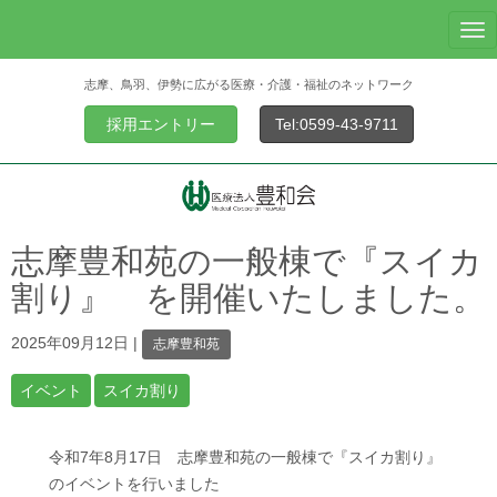
N
a
志摩、鳥羽、伊勢に広がる医療・介護・福祉のネットワーク
v
i
採用エントリー
Tel:0599-43-9711
g
a
t
i
o
志摩豊和苑の一般棟で『スイカ
n
割り』 を開催いたしました。
2025年09月12日
|
志摩豊和苑
イベント
スイカ割り
令和7年8月17日 志摩豊和苑の一般棟で『スイカ割り』
のイベントを行いました