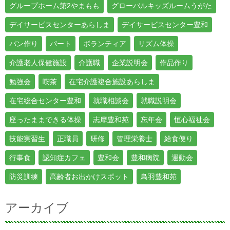
グループホーム第2やまもも
グローバルキッズルームうがた
デイサービスセンターあらしま
デイサービスセンター豊和
パン作り
パート
ボランティア
リズム体操
介護老人保健施設
介護職
企業説明会
作品作り
勉強会
喫茶
在宅介護複合施設あらしま
在宅総合センター豊和
就職相談会
就職説明会
座ったままできる体操
志摩豊和苑
忘年会
恒心福祉会
技能実習生
正職員
研修
管理栄養士
給食便り
行事食
認知症カフェ
豊和会
豊和病院
運動会
防災訓練
高齢者お出かけスポット
鳥羽豊和苑
アーカイブ