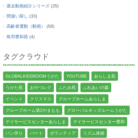
過去動画紹介シリーズ
(25)
間違い探し
(33)
高齢者運動（動画）
(58)
鳥羽豊和苑
(4)
タグクラウド
GLOBALKIDSROOMうがた
YOUTUBE
あらしま苑
うがた苑
おやつレク
ふたみ苑
ふれあいの森
イベント
クリスマス
グループホームあらしま
グループホーム第2やまもも
グローバルキッズルームうがた
デイサービスセンターあらしま
デイサービスセンター豊和
パン作り
パート
ボランティア
リズム体操