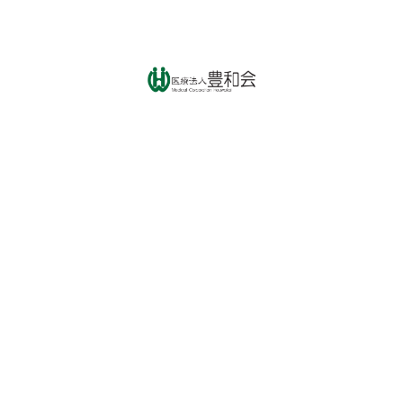
お問い合わせ
0599-43-9711
TEL:
0599-43-9712
FAX:
受付時間:9:00〜18:00（土日祝除く）
マップを見る
〒517-0501
三重県志摩市阿児町鵜方2555-1