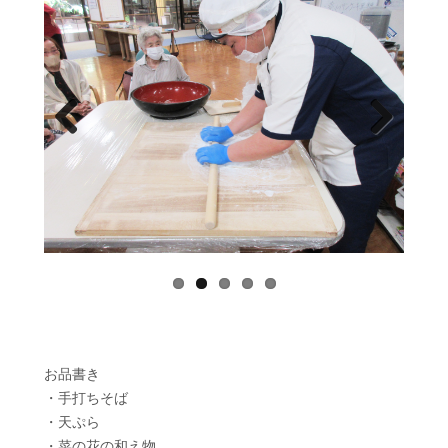
Prev
Next
ious
お品書き
・手打ちそば
・天ぷら
・菜の花の和え物