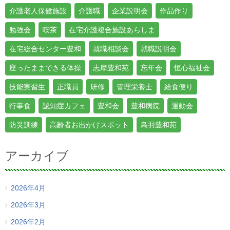
介護老人保健施設
介護職
企業説明会
作品作り
勉強会
喫茶
在宅介護複合施設あらしま
在宅総合センター豊和
就職相談会
就職説明会
座ったままできる体操
志摩豊和苑
忘年会
恒心福祉会
技能実習生
正職員
研修
管理栄養士
給食便り
行事食
認知症カフェ
豊和会
豊和病院
運動会
防災訓練
高齢者お出かけスポット
鳥羽豊和苑
アーカイブ
2026年4月
2026年3月
2026年2月