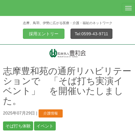
N
a
志摩、鳥羽、伊勢に広がる医療・介護・福祉のネットワーク
v
i
採用エントリー
Tel:0599-43-9711
g
a
t
i
o
志摩豊和苑の通所リハビリテー
n
ションで 「そば打ち実演イ
ベント」 を開催いたしまし
た。
2025年07月29日
|
介護情報
そば打ち体験
イベント