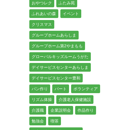
おやつレク
ふたみ苑
ふれあいの森
イベント
クリスマス
グループホームあらしま
グループホーム第2やまもも
グローバルキッズルームうがた
デイサービスセンターあらしま
デイサービスセンター豊和
パン作り
パート
ボランティア
リズム体操
介護老人保健施設
介護職
企業説明会
作品作り
勉強会
喫茶