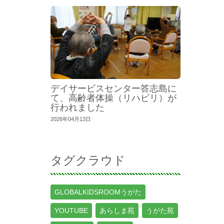
デイサービスセンター答志島に
て、高齢者体操（リハビリ）が
行われました
2026年04月13日
タグクラウド
GLOBALKIDSROOMうがた
YOUTUBE
あらしま苑
うがた苑