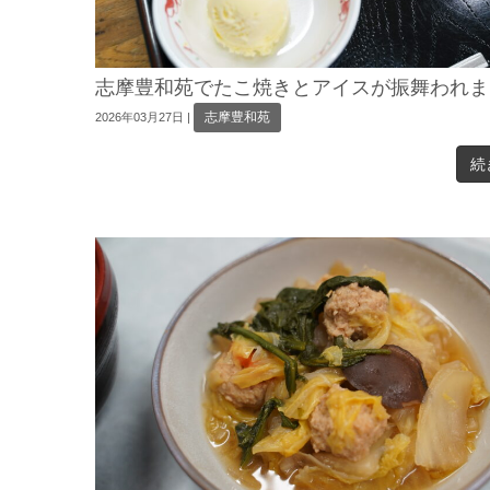
志摩豊和苑でたこ焼きとアイスが振舞われま
志摩豊和苑
2026年03月27日
|
続