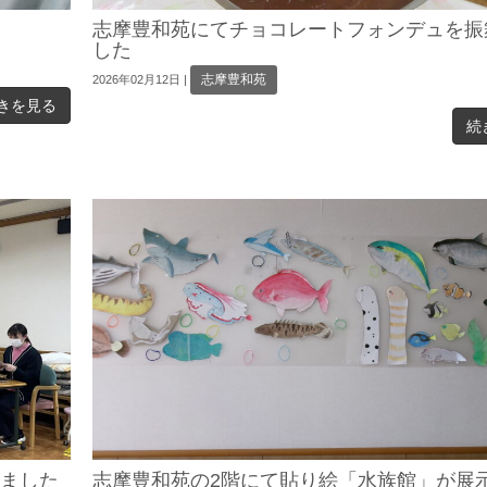
志摩豊和苑にてチョコレートフォンデュを振
した
志摩豊和苑
2026年02月12日
|
きを見る
続
いました
志摩豊和苑の2階にて貼り絵「水族館」が展