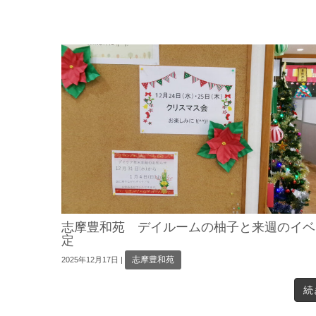
志摩豊和苑 デイルームの柚子と来週のイベ
定
志摩豊和苑
2025年12月17日
|
続