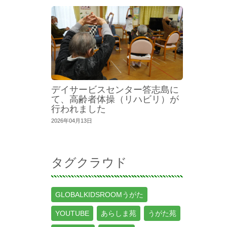
デイサービスセンター答志島に
て、高齢者体操（リハビリ）が
行われました
2026年04月13日
タグクラウド
GLOBALKIDSROOMうがた
YOUTUBE
あらしま苑
うがた苑