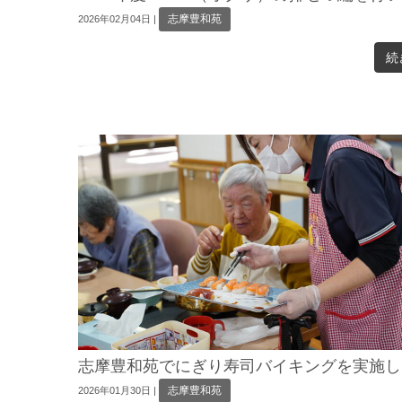
志摩豊和苑
2026年02月04日
|
続
志摩豊和苑でにぎり寿司バイキングを実施し
志摩豊和苑
2026年01月30日
|