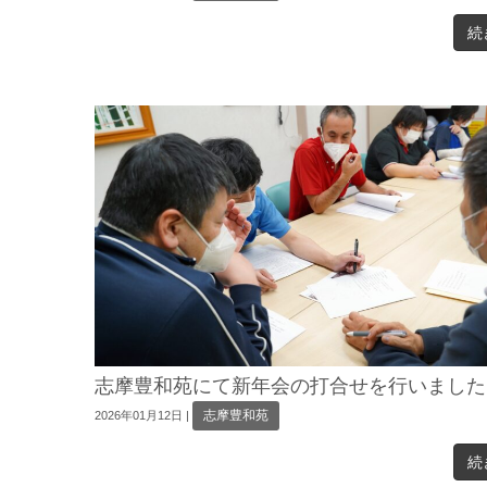
続
志摩豊和苑にて新年会の打合せを行いました
志摩豊和苑
2026年01月12日
|
続