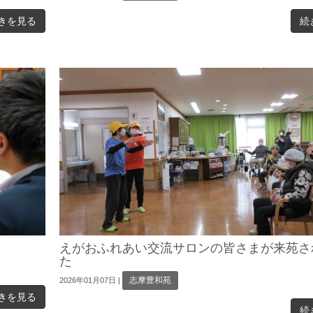
きを見る
続
えがおふれあい交流サロンの皆さまが来苑さ
た
志摩豊和苑
2026年01月07日
|
きを見る
続