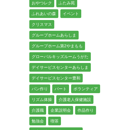
おやつレク
ふたみ苑
ふれあいの森
イベント
クリスマス
グループホームあらしま
グループホーム第2やまもも
グローバルキッズルームうがた
デイサービスセンターあらしま
デイサービスセンター豊和
パン作り
パート
ボランティア
リズム体操
介護老人保健施設
介護職
企業説明会
作品作り
勉強会
喫茶