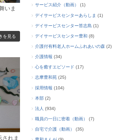
サービス紹介（動画）
(1)
舞いま
デイサービスセンターあらしま
(1)
デイサービスセンター答志島
(1)
デイサービスセンター豊和
(8)
きを見る
介護付有料老人ホームふれあいの森
(2)
介護情報
(34)
心を癒すエピソード
(17)
志摩豊和苑
(25)
採用情報
(104)
本部
(2)
法人
(934)
職員の一日に密着（動画）
(7)
自宅で介護（動画）
(35)
示されま
豊和まんが
(9)