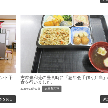
ント予
志摩豊和苑の昼食時に『忘年会手作り弁当』
食を行いました。
志摩豊和苑
2025年12月09日
|
きを見る
続