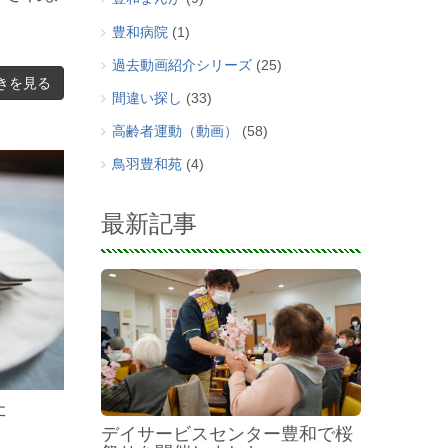
豊和病院
(1)
過去動画紹介シリーズ
(25)
きを見る
間違い探し
(33)
高齢者運動（動画）
(58)
鳥羽豊和苑
(4)
最新記事
た
デイサービスセンター豊和で桜