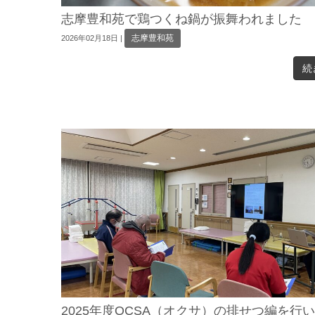
志摩豊和苑で鶏つくね鍋が振舞われました
志摩豊和苑
2026年02月18日
|
続
2025年度OCSA（オクサ）の排せつ編を行