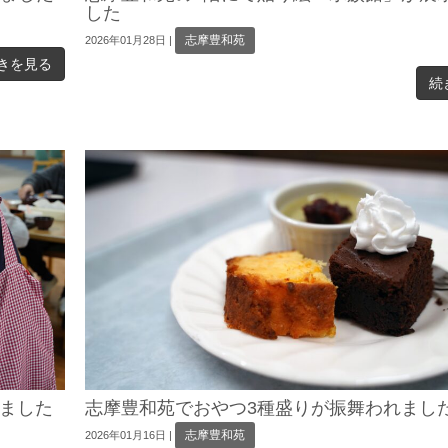
した
志摩豊和苑
2026年01月28日
|
きを見る
続
ました
志摩豊和苑でおやつ3種盛りが振舞われまし
志摩豊和苑
2026年01月16日
|