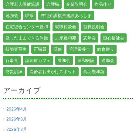
介護老人保健施設
介護職
企業説明会
作品作り
勉強会
喫茶
在宅介護複合施設あらしま
在宅総合センター豊和
就職相談会
就職説明会
座ったままできる体操
志摩豊和苑
忘年会
恒心福祉会
技能実習生
正職員
研修
管理栄養士
給食便り
行事食
認知症カフェ
豊和会
豊和病院
運動会
防災訓練
高齢者お出かけスポット
鳥羽豊和苑
アーカイブ
2026年4月
2026年3月
2026年2月