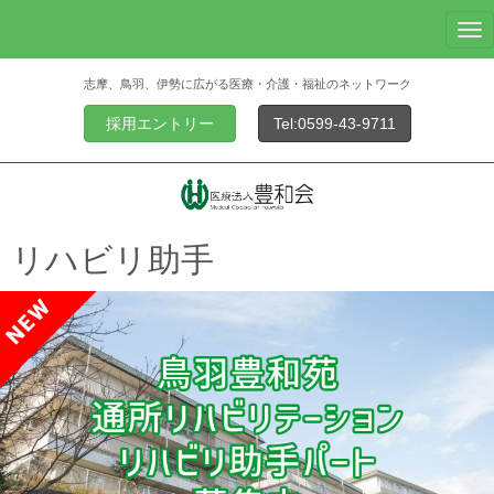
N
a
志摩、鳥羽、伊勢に広がる医療・介護・福祉のネットワーク
v
i
採用エントリー
Tel:0599-43-9711
g
a
t
i
o
リハビリ助手
n