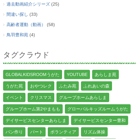
過去動画紹介シリーズ
(25)
間違い探し
(33)
高齢者運動（動画）
(58)
鳥羽豊和苑
(4)
タグクラウド
GLOBALKIDSROOMうがた
YOUTUBE
あらしま苑
うがた苑
おやつレク
ふたみ苑
ふれあいの森
イベント
クリスマス
グループホームあらしま
グループホーム第2やまもも
グローバルキッズルームうがた
デイサービスセンターあらしま
デイサービスセンター豊和
パン作り
パート
ボランティア
リズム体操