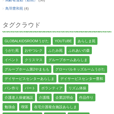
高齢者運動（動画）
(58)
鳥羽豊和苑
(4)
タグクラウド
GLOBALKIDSROOMうがた
YOUTUBE
あらしま苑
うがた苑
おやつレク
ふたみ苑
ふれあいの森
イベント
クリスマス
グループホームあらしま
グループホーム第2やまもも
グローバルキッズルームうがた
デイサービスセンターあらしま
デイサービスセンター豊和
パン作り
パート
ボランティア
リズム体操
介護老人保健施設
介護職
企業説明会
作品作り
勉強会
喫茶
在宅介護複合施設あらしま