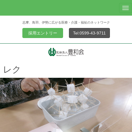
N
a
志摩、鳥羽、伊勢に広がる医療・介護・福祉のネットワーク
v
i
採用エントリー
Tel:0599-43-9711
g
a
t
i
o
レク
n