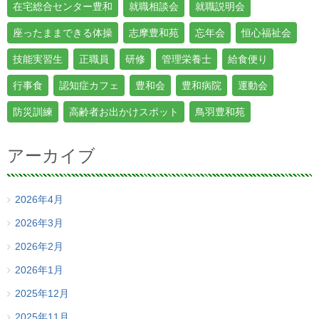
在宅総合センター豊和
就職相談会
就職説明会
座ったままできる体操
志摩豊和苑
忘年会
恒心福祉会
技能実習生
正職員
研修
管理栄養士
給食便り
行事食
認知症カフェ
豊和会
豊和病院
運動会
防災訓練
高齢者お出かけスポット
鳥羽豊和苑
アーカイブ
2026年4月
2026年3月
2026年2月
2026年1月
2025年12月
2025年11月