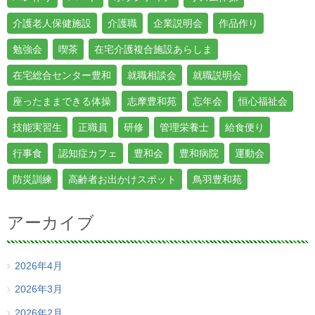
介護老人保健施設
介護職
企業説明会
作品作り
勉強会
喫茶
在宅介護複合施設あらしま
在宅総合センター豊和
就職相談会
就職説明会
座ったままできる体操
志摩豊和苑
忘年会
恒心福祉会
技能実習生
正職員
研修
管理栄養士
給食便り
行事食
認知症カフェ
豊和会
豊和病院
運動会
防災訓練
高齢者お出かけスポット
鳥羽豊和苑
アーカイブ
2026年4月
2026年3月
2026年2月