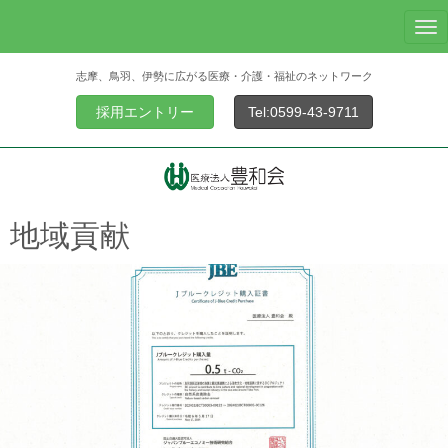
N
a
志摩、鳥羽、伊勢に広がる医療・介護・福祉のネットワーク
v
i
採用エントリー
Tel:0599-43-9711
g
a
t
i
o
地域貢献
n