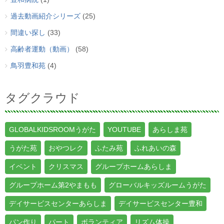
過去動画紹介シリーズ
(25)
間違い探し
(33)
高齢者運動（動画）
(58)
鳥羽豊和苑
(4)
タグクラウド
GLOBALKIDSROOMうがた
YOUTUBE
あらしま苑
うがた苑
おやつレク
ふたみ苑
ふれあいの森
イベント
クリスマス
グループホームあらしま
グループホーム第2やまもも
グローバルキッズルームうがた
デイサービスセンターあらしま
デイサービスセンター豊和
パン作り
パート
ボランティア
リズム体操