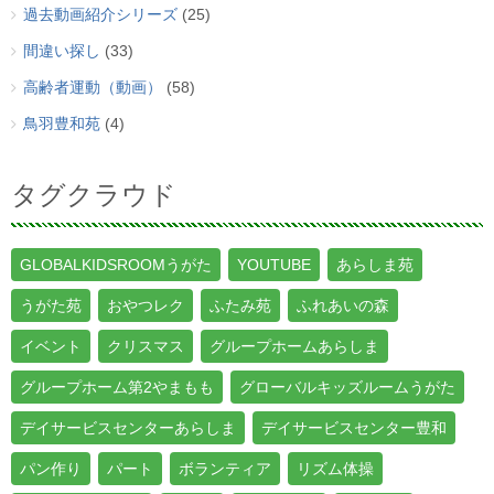
過去動画紹介シリーズ
(25)
間違い探し
(33)
高齢者運動（動画）
(58)
鳥羽豊和苑
(4)
タグクラウド
GLOBALKIDSROOMうがた
YOUTUBE
あらしま苑
うがた苑
おやつレク
ふたみ苑
ふれあいの森
イベント
クリスマス
グループホームあらしま
グループホーム第2やまもも
グローバルキッズルームうがた
デイサービスセンターあらしま
デイサービスセンター豊和
パン作り
パート
ボランティア
リズム体操