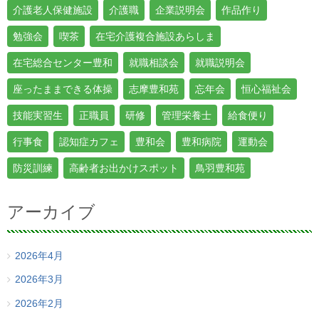
介護老人保健施設
介護職
企業説明会
作品作り
勉強会
喫茶
在宅介護複合施設あらしま
在宅総合センター豊和
就職相談会
就職説明会
座ったままできる体操
志摩豊和苑
忘年会
恒心福祉会
技能実習生
正職員
研修
管理栄養士
給食便り
行事食
認知症カフェ
豊和会
豊和病院
運動会
防災訓練
高齢者お出かけスポット
鳥羽豊和苑
アーカイブ
2026年4月
2026年3月
2026年2月