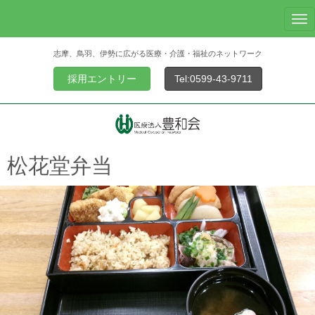
N
a
志摩、鳥羽、伊勢に広がる医療・介護・福祉のネットワーク
v
i
採用エントリー
Tel:0599-43-9711
g
a
t
i
o
松花堂弁当
n