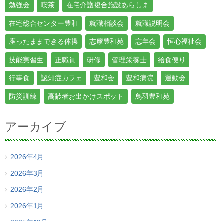
勉強会
喫茶
在宅介護複合施設あらしま
在宅総合センター豊和
就職相談会
就職説明会
座ったままできる体操
志摩豊和苑
忘年会
恒心福祉会
技能実習生
正職員
研修
管理栄養士
給食便り
行事食
認知症カフェ
豊和会
豊和病院
運動会
防災訓練
高齢者お出かけスポット
鳥羽豊和苑
アーカイブ
2026年4月
2026年3月
2026年2月
2026年1月