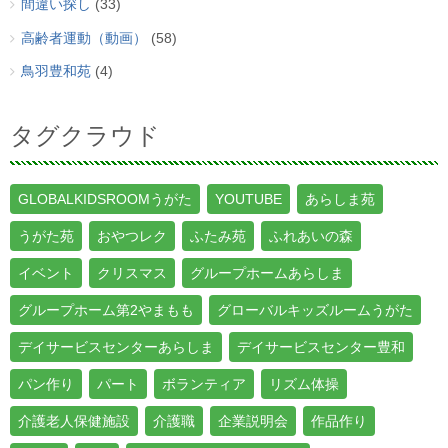
間違い探し
(33)
高齢者運動（動画）
(58)
鳥羽豊和苑
(4)
タグクラウド
GLOBALKIDSROOMうがた
YOUTUBE
あらしま苑
うがた苑
おやつレク
ふたみ苑
ふれあいの森
イベント
クリスマス
グループホームあらしま
グループホーム第2やまもも
グローバルキッズルームうがた
デイサービスセンターあらしま
デイサービスセンター豊和
パン作り
パート
ボランティア
リズム体操
介護老人保健施設
介護職
企業説明会
作品作り