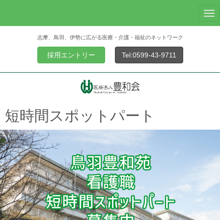
N
a
志摩、鳥羽、伊勢に広がる医療・介護・福祉のネットワーク
v
i
採用エントリー
Tel:0599-43-9711
g
a
t
i
o
短時間スポットパート
n