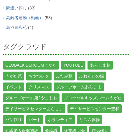
間違い探し
(33)
高齢者運動（動画）
(58)
鳥羽豊和苑
(4)
タグクラウド
GLOBALKIDSROOMうがた
YOUTUBE
あらしま苑
うがた苑
おやつレク
ふたみ苑
ふれあいの森
イベント
クリスマス
グループホームあらしま
グループホーム第2やまもも
グローバルキッズルームうがた
デイサービスセンターあらしま
デイサービスセンター豊和
パン作り
パート
ボランティア
リズム体操
介護老人保健施設
介護職
企業説明会
作品作り