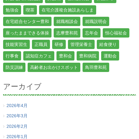
勉強会
喫茶
在宅介護複合施設あらしま
在宅総合センター豊和
就職相談会
就職説明会
座ったままできる体操
志摩豊和苑
忘年会
恒心福祉会
技能実習生
正職員
研修
管理栄養士
給食便り
行事食
認知症カフェ
豊和会
豊和病院
運動会
防災訓練
高齢者お出かけスポット
鳥羽豊和苑
アーカイブ
2026年4月
2026年3月
2026年2月
2026年1月