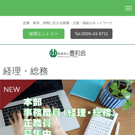
N
a
志摩、鳥羽、伊勢に広がる医療・介護・福祉のネットワーク
v
i
採用エントリー
Tel:0599-43-9711
g
a
t
i
o
経理・総務
n