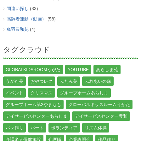
間違い探し
(33)
高齢者運動（動画）
(58)
鳥羽豊和苑
(4)
タグクラウド
GLOBALKIDSROOMうがた
YOUTUBE
あらしま苑
うがた苑
おやつレク
ふたみ苑
ふれあいの森
イベント
クリスマス
グループホームあらしま
グループホーム第2やまもも
グローバルキッズルームうがた
デイサービスセンターあらしま
デイサービスセンター豊和
パン作り
パート
ボランティア
リズム体操
介護老人保健施設
介護職
企業説明会
作品作り