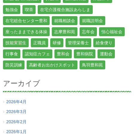
勉強会
喫茶
在宅介護複合施設あらしま
在宅総合センター豊和
就職相談会
就職説明会
座ったままできる体操
志摩豊和苑
忘年会
恒心福祉会
技能実習生
正職員
研修
管理栄養士
給食便り
行事食
認知症カフェ
豊和会
豊和病院
運動会
防災訓練
高齢者お出かけスポット
鳥羽豊和苑
アーカイブ
2026年4月
2026年3月
2026年2月
2026年1月