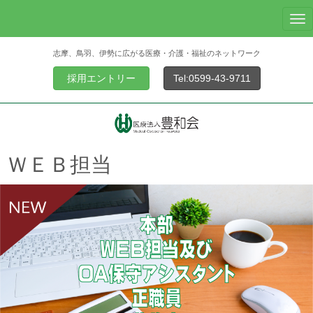
N
a
志摩、鳥羽、伊勢に広がる医療・介護・福祉のネットワーク
v
i
採用エントリー
Tel:0599-43-9711
g
a
t
i
o
ＷＥＢ担当
n