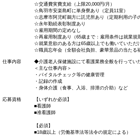
☆交通費実費支給（上限20,000円/月）
☆鳥羽市安楽島町に単身寮あり（定員11室）
☆志摩市阿児町鵜方に託児所あり（定期利用の子
☆永年勤続表彰制度あり
☆雇用期間の定めなし
☆再雇用制度あり（65歳まで：雇用条件は就業規
☆就業意欲のある方は65歳以上でも働いていただ
☆職員忘年会（全額会社負担、豪華景品の当たる
仕事内容
◆介護老人保健施設にて看護業務全般を行ってい
＜主な仕事内容＞
・バイタルチェック等の健康管理
・記録の作成
・身体介護（食事、入浴、排泄の介助）など
応募資格
【いずれか必須】
■看護師
■准看護師
【必須】
■18歳以上（労働基準法等法令の規定による）