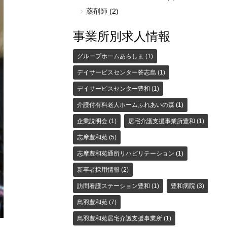
薬剤師
(2)
事業所別求人情報
グループホームあらしま
(1)
デイサービスセンター答志島
(1)
デイサービスセンター豊和
(1)
介護付有料老人ホームふれあいの森
(1)
企業説明会
(1)
居宅介護支援事業所豊和
(1)
志摩豊和苑
(5)
志摩豊和苑通所リハビリテーション
(1)
新卒者採用情報
(2)
訪問看護ステーション豊和
(1)
豊和病院
(3)
鳥羽豊和苑
(7)
鳥羽豊和苑居宅介護支援事業所
(1)