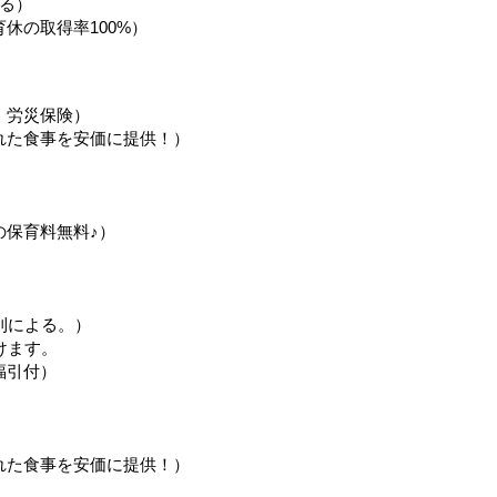
る）
休の取得率100%）
、労災保険）
れた食事を安価に提供！）
の保育料無料♪）
則による。）
けます。
福引付）
れた食事を安価に提供！）