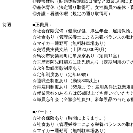
◎慶弔休暇（結婚休暇連続5日間など就業規則によ
◎産休育休（法定通り取得可。女性職員の産休・育
◎介護・看護休暇（規定の通り取得可）
待遇
■正職員：
☆社会保険完備（健康保健、厚生年金、雇用保険
☆社食あり（管理栄養士による栄養バランスの取
☆マイカー通勤可（無料駐車場あり）
☆交通費実費支給（上限20,000円/月）
☆鳥羽市安楽島町に単身寮あり（定員11室）
☆志摩市阿児町鵜方に託児所あり（定期利用の子
☆永年勤続表彰制度あり
☆定年制度あり（定年60歳）
☆退職金制度あり（勤続3年以上）
☆再雇用制度あり（65歳まで：雇用条件は就業規
☆就業意欲のある方は65歳以上でも働いていただ
☆職員忘年会（全額会社負担、豪華景品の当たる
■パート：
☆社会保険あり（時間によります。）
☆社食あり（管理栄養士による栄養バランスの取
☆マイカー通勤可（無料駐車場あり）