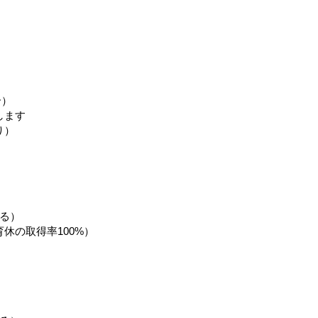
合）
します
り）
る）
休の取得率100%）