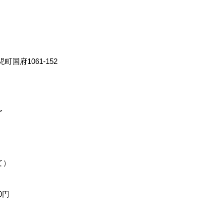
国府1061-152
〜
て）
0円