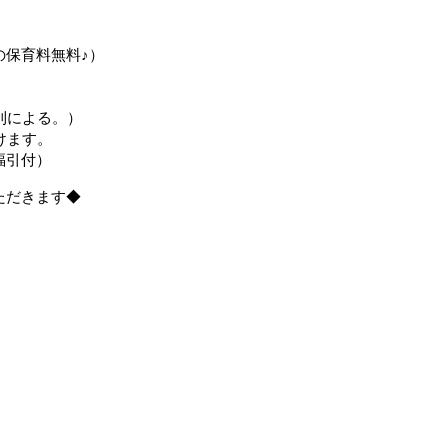
の保育料無料♪）
則による。）
けます。
福引付）
ただきます◆