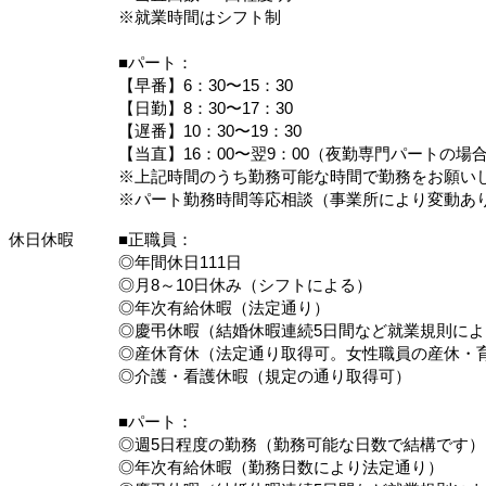
※就業時間はシフト制
■パート：
【早番】6：30〜15：30
【日勤】8：30〜17：30
【遅番】10：30〜19：30
【当直】16：00〜翌9：00（夜勤専門パートの場
※上記時間のうち勤務可能な時間で勤務をお願い
※パート勤務時間等応相談（事業所により変動あ
休日休暇
■正職員：
◎年間休日111日
◎月8～10日休み（シフトによる）
◎年次有給休暇（法定通り）
◎慶弔休暇（結婚休暇連続5日間など就業規則によ
◎産休育休（法定通り取得可。女性職員の産休・育
◎介護・看護休暇（規定の通り取得可）
■パート：
◎週5日程度の勤務（勤務可能な日数で結構です）
◎年次有給休暇（勤務日数により法定通り）