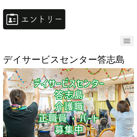
N
a
v
i
デイサービスセンター答志島
g
a
t
i
o
n