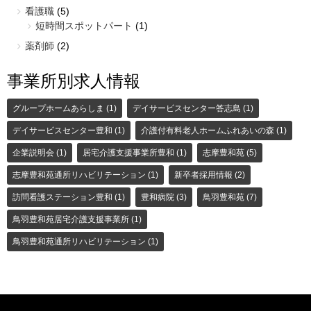
看護職
(5)
短時間スポットパート
(1)
薬剤師
(2)
事業所別求人情報
グループホームあらしま
(1)
デイサービスセンター答志島
(1)
デイサービスセンター豊和
(1)
介護付有料老人ホームふれあいの森
(1)
企業説明会
(1)
居宅介護支援事業所豊和
(1)
志摩豊和苑
(5)
志摩豊和苑通所リハビリテーション
(1)
新卒者採用情報
(2)
訪問看護ステーション豊和
(1)
豊和病院
(3)
鳥羽豊和苑
(7)
鳥羽豊和苑居宅介護支援事業所
(1)
鳥羽豊和苑通所リハビリテーション
(1)