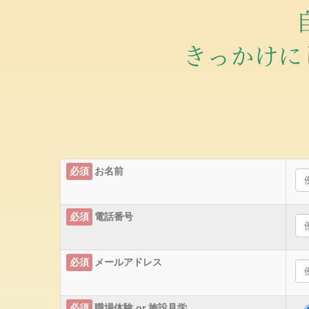
必須
お名前
必須
電話番号
必須
メールアドレス
必須
職場体験 or 施設見学