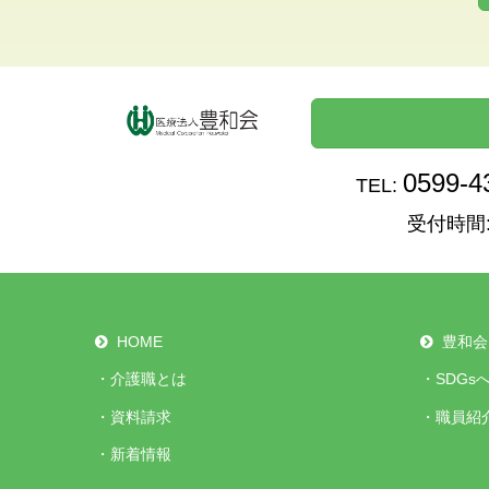
0599-4
TEL:
受付時間:
HOME
豊和会
・
介護職とは
・
SDGs
・
資料請求
・
職員紹
・
新着情報