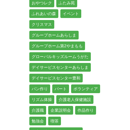
おやつレク
ふたみ苑
ふれあいの森
イベント
クリスマス
グループホームあらしま
グループホーム第2やまもも
グローバルキッズルームうがた
デイサービスセンターあらしま
デイサービスセンター豊和
パン作り
パート
ボランティア
リズム体操
介護老人保健施設
介護職
企業説明会
作品作り
勉強会
喫茶