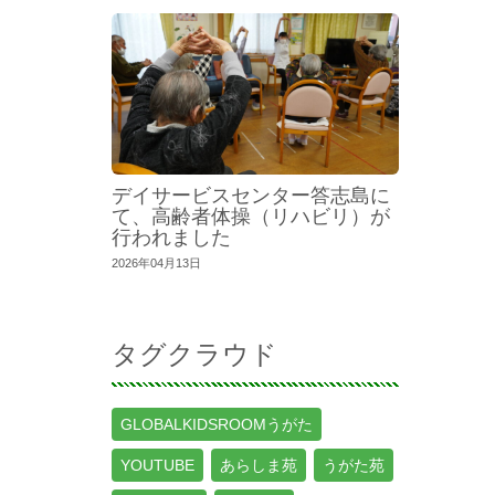
デイサービスセンター答志島に
て、高齢者体操（リハビリ）が
行われました
2026年04月13日
タグクラウド
GLOBALKIDSROOMうがた
YOUTUBE
あらしま苑
うがた苑