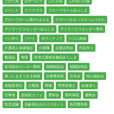
うがた苑
おやつレク
ふたみ苑
ふれあいの森
イベント
クリスマス
グループホームあらしま
グループホーム第2やまもも
グローバルキッズルームうがた
デイサービスセンターあらしま
デイサービスセンター豊和
パン作り
パート
ボランティア
リズム体操
介護老人保健施設
介護職
企業説明会
作品作り
勉強会
喫茶
在宅介護複合施設あらしま
在宅総合センター豊和
就職相談会
就職説明会
座ったままできる体操
志摩豊和苑
忘年会
恒心福祉会
技能実習生
正職員
研修
管理栄養士
給食便り
行事食
認知症カフェ
豊和会
豊和病院
運動会
防災訓練
高齢者お出かけスポット
鳥羽豊和苑