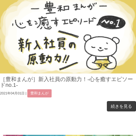
［豊和まんが］新入社員の原動力！-心を癒すエピソー
ドno.1-
豊和まんが
2021年04月01日
|
続きを見る