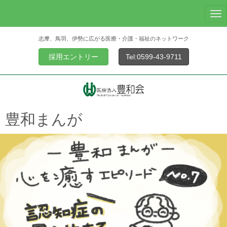
N
a
志摩、鳥羽、伊勢に広がる医療・介護・福祉のネットワーク
v
i
採用エントリー
Tel:0599-43-9711
g
a
t
i
o
豊和まんが
n