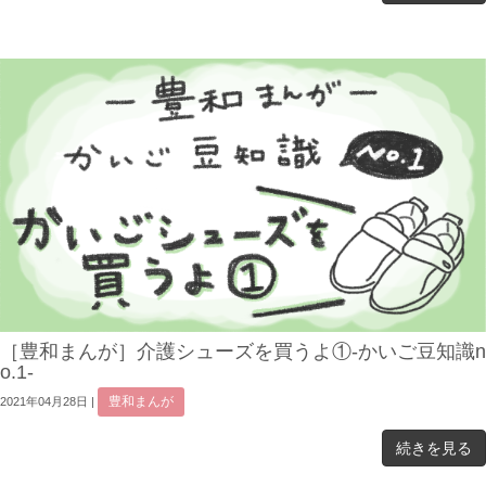
［豊和まんが］介護シューズを買うよ①-かいご豆知識n
o.1-
豊和まんが
2021年04月28日
|
続きを見る