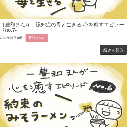
［豊和まんが］認知症の母と生きる-心を癒すエピソー
ドno.7-
豊和まんが
2021年07月19日
|
続きを見る