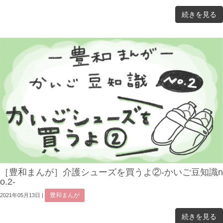
続きを見る
［豊和まんが］介護シューズを買うよ②-かいご豆知識n
o.2-
豊和まんが
2021年05月13日
|
続きを見る