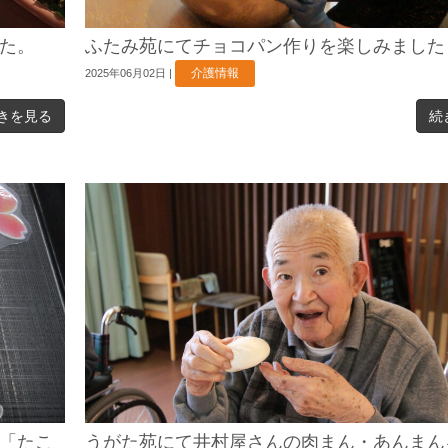
た。
ふたみ苑にてチョコパン作りを楽しみました
介護情報
2025年06月02日
|
きを見る
続
「たこ
うがた苑にて井村屋さんの肉まん・あんまん