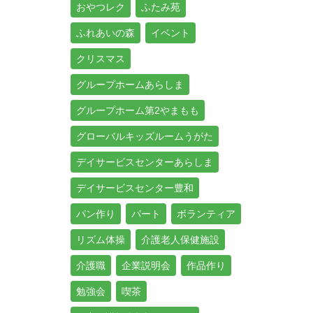
おやつレク
ふたみ苑
ふれあいの森
イベント
クリスマス
グループホームあらしま
グループホーム第2やまもも
グローバルキッズルームうがた
デイサービスセンターあらしま
デイサービスセンター豊和
パン作り
パート
ボランティア
リズム体操
介護老人保健施設
介護職
企業説明会
作品作り
勉強会
喫茶