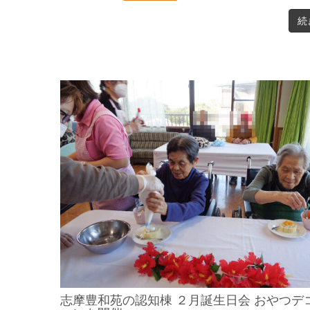
続
志摩豊和苑の認知棟 ２月誕生日会 おやつデ