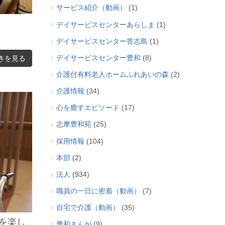
サービス紹介（動画）
(1)
デイサービスセンターあらしま
(1)
デイサービスセンター答志島
(1)
デイサービスセンター豊和
(8)
きを見る
介護付有料老人ホームふれあいの森
(2)
介護情報
(34)
心を癒すエピソード
(17)
志摩豊和苑
(25)
採用情報
(104)
本部
(2)
法人
(934)
職員の一日に密着（動画）
(7)
自宅で介護（動画）
(35)
を楽し
豊和まんが
(9)