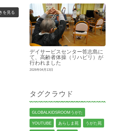
きを見る
デイサービスセンター答志島に
て、高齢者体操（リハビリ）が
行われました
2026年04月13日
タグクラウド
GLOBALKIDSROOMうがた
YOUTUBE
あらしま苑
うがた苑