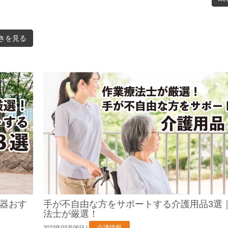
きを見る
器おす
手が不自由な方をサポートする介護用品3選
法士が厳選！
介護情報
2023年03月06日
|