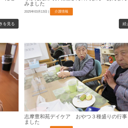
みました
介護情報
2025年03月13日
|
きを見る
続
志摩豊和苑デイケア おやつ３種盛りの行事
ました