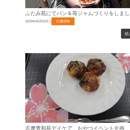
ふたみ苑にてパン＆苺ジャムづくりをしまし
介護情報
2025年06月02日
|
続
志摩豊和苑デイケア おやつイベント企画 