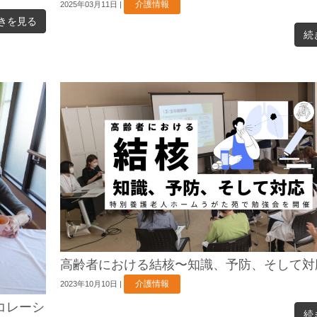
介護情報
2025年03月11日
|
きを見る
続
高齢者における結核〜知識、予防、そして対
介護情報
2023年10月10日
|
コレーシ
続