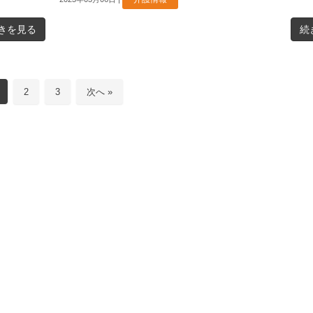
きを見る
続
2
3
次へ »