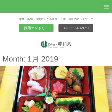
N
a
志摩、鳥羽、伊勢に広がる医療・介護・福祉のネットワーク
v
i
採用エントリー
Tel:0599-43-9711
g
a
t
i
o
Month:
1月 2019
n