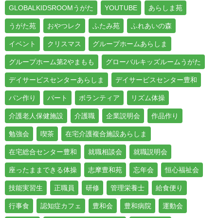
GLOBALKIDSROOMうがた
YOUTUBE
あらしま苑
うがた苑
おやつレク
ふたみ苑
ふれあいの森
イベント
クリスマス
グループホームあらしま
グループホーム第2やまもも
グローバルキッズルームうがた
デイサービスセンターあらしま
デイサービスセンター豊和
パン作り
パート
ボランティア
リズム体操
介護老人保健施設
介護職
企業説明会
作品作り
勉強会
喫茶
在宅介護複合施設あらしま
在宅総合センター豊和
就職相談会
就職説明会
座ったままできる体操
志摩豊和苑
忘年会
恒心福祉会
技能実習生
正職員
研修
管理栄養士
給食便り
行事食
認知症カフェ
豊和会
豊和病院
運動会