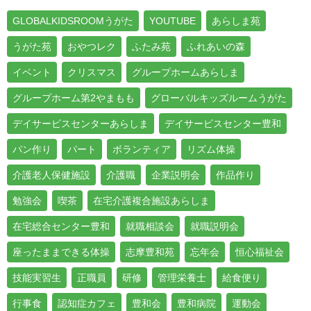
GLOBALKIDSROOMうがた
YOUTUBE
あらしま苑
うがた苑
おやつレク
ふたみ苑
ふれあいの森
イベント
クリスマス
グループホームあらしま
グループホーム第2やまもも
グローバルキッズルームうがた
デイサービスセンターあらしま
デイサービスセンター豊和
パン作り
パート
ボランティア
リズム体操
介護老人保健施設
介護職
企業説明会
作品作り
勉強会
喫茶
在宅介護複合施設あらしま
在宅総合センター豊和
就職相談会
就職説明会
座ったままできる体操
志摩豊和苑
忘年会
恒心福祉会
技能実習生
正職員
研修
管理栄養士
給食便り
行事食
認知症カフェ
豊和会
豊和病院
運動会