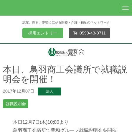
N
a
志摩、鳥羽、伊勢に広がる医療・介護・福祉のネットワーク
v
i
採用エントリー
Tel:0599-43-9711
g
a
t
i
o
本日、鳥羽商工会議所で就職説
n
明会を開催！
2017年12月07日
|
法人
就職説明会
本日12月7日(木)10:00より
鳥羽商工会議所で豊和グループ就職説明会を開催