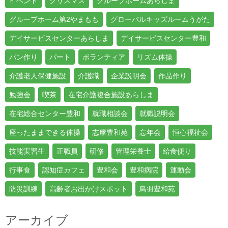
イベント
クリスマス
グループホームあらしま
グループホーム第2やまもも
グローバルキッズルームうがた
デイサービスセンターあらしま
デイサービスセンター豊和
パン作り
パート
ボランティア
リズム体操
介護老人保健施設
介護職
企業説明会
作品作り
勉強会
喫茶
在宅介護複合施設あらしま
在宅総合センター豊和
就職相談会
就職説明会
座ったままできる体操
志摩豊和苑
忘年会
恒心福祉会
技能実習生
正職員
研修
管理栄養士
給食便り
行事食
認知症カフェ
豊和会
豊和病院
運動会
防災訓練
高齢者お出かけスポット
鳥羽豊和苑
アーカイブ