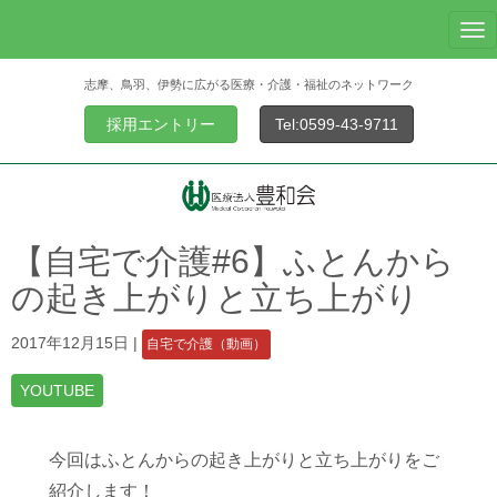
N
a
志摩、鳥羽、伊勢に広がる医療・介護・福祉のネットワーク
v
i
採用エントリー
Tel:0599-43-9711
g
a
t
i
o
【自宅で介護#6】ふとんから
n
の起き上がりと立ち上がり
2017年12月15日
|
自宅で介護（動画）
YOUTUBE
今回はふとんからの起き上がりと立ち上がりをご
紹介します！