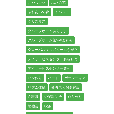
おやつレク
ふたみ苑
ふれあいの森
イベント
クリスマス
グループホームあらしま
グループホーム第2やまもも
グローバルキッズルームうがた
デイサービスセンターあらしま
デイサービスセンター豊和
パン作り
パート
ボランティア
リズム体操
介護老人保健施設
介護職
企業説明会
作品作り
勉強会
喫茶