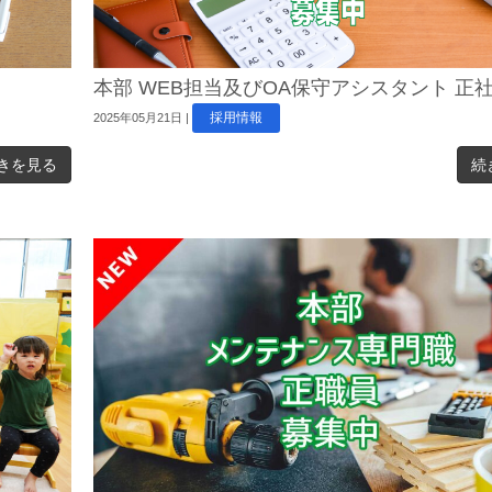
本部 WEB担当及びOA保守アシスタント 正
採用情報
2025年05月21日
|
きを見る
続