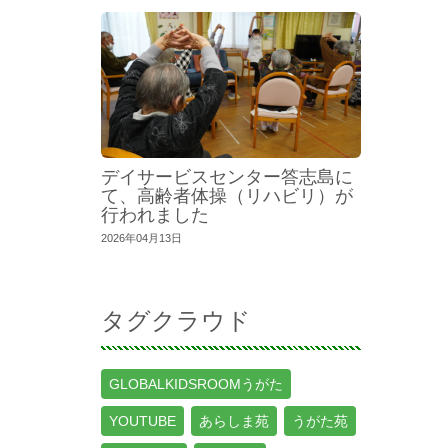
デイサービスセンター答志島に
て、高齢者体操（リハビリ）が
行われました
2026年04月13日
タグクラウド
GLOBALKIDSROOMうがた
YOUTUBE
あらしま苑
うがた苑