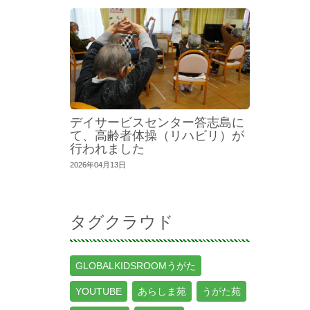
デイサービスセンター答志島に
て、高齢者体操（リハビリ）が
行われました
2026年04月13日
タグクラウド
GLOBALKIDSROOMうがた
YOUTUBE
あらしま苑
うがた苑