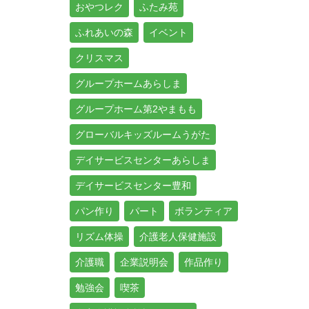
おやつレク
ふたみ苑
ふれあいの森
イベント
クリスマス
グループホームあらしま
グループホーム第2やまもも
グローバルキッズルームうがた
デイサービスセンターあらしま
デイサービスセンター豊和
パン作り
パート
ボランティア
リズム体操
介護老人保健施設
介護職
企業説明会
作品作り
勉強会
喫茶