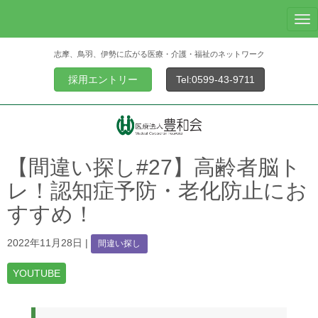
N
a
志摩、鳥羽、伊勢に広がる医療・介護・福祉のネットワーク
v
i
採用エントリー
Tel:0599-43-9711
g
a
t
i
o
【間違い探し#27】高齢者脳ト
n
レ！認知症予防・老化防止にお
すすめ！
2022年11月28日
|
間違い探し
YOUTUBE