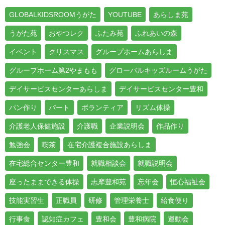
GLOBALKIDSROOMうがた
YOUTUBE
あらしま苑
うがた苑
おやつレク
ふたみ苑
ふれあいの森
イベント
クリスマス
グループホームあらしま
グループホーム第2やまもも
グローバルキッズルームうがた
デイサービスセンターあらしま
デイサービスセンター豊和
パン作り
パート
ボランティア
リズム体操
介護老人保健施設
介護職
企業説明会
作品作り
勉強会
喫茶
在宅介護複合施設あらしま
在宅総合センター豊和
就職相談会
就職説明会
座ったままできる体操
志摩豊和苑
忘年会
恒心福祉会
技能実習生
正職員
研修
管理栄養士
給食便り
行事食
認知症カフェ
豊和会
豊和病院
運動会