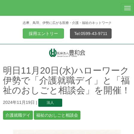
N
a
志摩、鳥羽、伊勢に広がる医療・介護・福祉のネットワーク
v
i
採用エントリー
Tel:0599-43-9711
g
a
t
i
o
明日11月20日(水)ハローワーク
n
伊勢で「介護就職デイ」と「福
祉のおしごと相談会」を開催！
2024年11月19日
|
法人
介護就職デイ
福祉のおしごと相談会