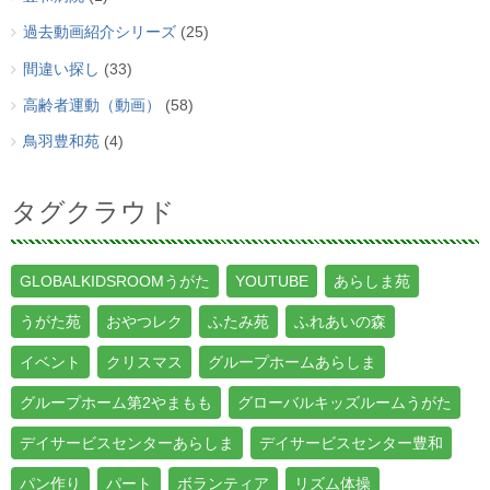
過去動画紹介シリーズ
(25)
間違い探し
(33)
高齢者運動（動画）
(58)
鳥羽豊和苑
(4)
タグクラウド
GLOBALKIDSROOMうがた
YOUTUBE
あらしま苑
うがた苑
おやつレク
ふたみ苑
ふれあいの森
イベント
クリスマス
グループホームあらしま
グループホーム第2やまもも
グローバルキッズルームうがた
デイサービスセンターあらしま
デイサービスセンター豊和
パン作り
パート
ボランティア
リズム体操