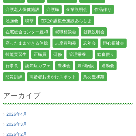
介護老人保健施設
介護職
企業説明会
作品作り
勉強会
喫茶
在宅介護複合施設あらしま
在宅総合センター豊和
就職相談会
就職説明会
座ったままできる体操
志摩豊和苑
忘年会
恒心福祉会
技能実習生
正職員
研修
管理栄養士
給食便り
行事食
認知症カフェ
豊和会
豊和病院
運動会
防災訓練
高齢者お出かけスポット
鳥羽豊和苑
アーカイブ
2026年4月
2026年3月
2026年2月