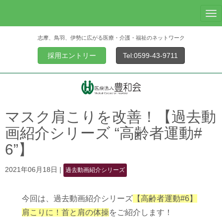
N
a
志摩、鳥羽、伊勢に広がる医療・介護・福祉のネットワーク
v
i
採用エントリー
Tel:0599-43-9711
g
a
t
i
o
マスク肩こりを改善！【過去動
n
画紹介シリーズ “高齢者運動#
6”】
2021年06月18日
|
過去動画紹介シリーズ
今回は、過去動画紹介シリーズ
【高齢者運動#6】
肩こりに！首と肩の体操
をご紹介します！