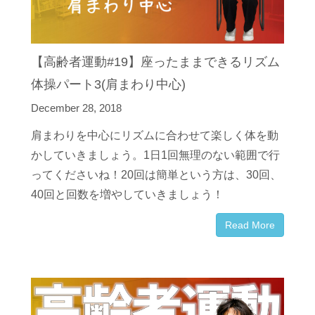
【高齢者運動#19】座ったままできるリズム
体操パート3(肩まわり中心)
December 28, 2018
肩まわりを中心にリズムに合わせて楽しく体を動
かしていきましょう。
1
日
1
回無理のない範囲で行
ってくださいね！
20
回は簡単という方は、
30
回、
40
回と回数を増やしていきましょう！
Read More