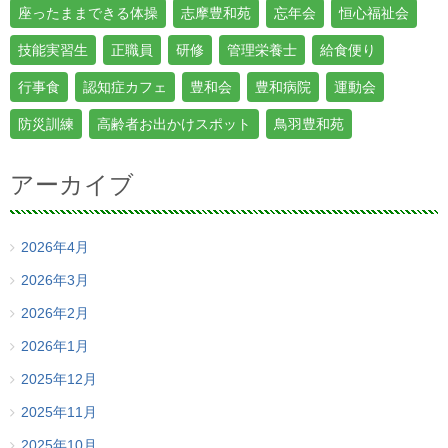
座ったままできる体操
志摩豊和苑
忘年会
恒心福祉会
技能実習生
正職員
研修
管理栄養士
給食便り
行事食
認知症カフェ
豊和会
豊和病院
運動会
防災訓練
高齢者お出かけスポット
鳥羽豊和苑
アーカイブ
2026年4月
2026年3月
2026年2月
2026年1月
2025年12月
2025年11月
2025年10月