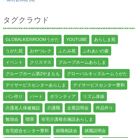
タグクラウド
GLOBALKIDSROOMうがた
YOUTUBE
あらしま苑
うがた苑
おやつレク
ふたみ苑
ふれあいの森
イベント
クリスマス
グループホームあらしま
グループホーム第2やまもも
グローバルキッズルームうがた
デイサービスセンターあらしま
デイサービスセンター豊和
パン作り
パート
ボランティア
リズム体操
介護老人保健施設
介護職
企業説明会
作品作り
勉強会
喫茶
在宅介護複合施設あらしま
在宅総合センター豊和
就職相談会
就職説明会