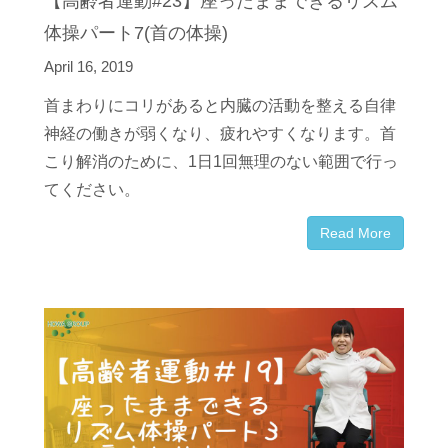
【高齢者運動#23】座ったままできるリズム
体操パート7(首の体操)
April 16, 2019
首まわりにコリがあると内臓の活動を整える自律
神経の働きが弱くなり、疲れやすくなります。首
こり解消のために、
1
日
1
回無理のない範囲で行っ
てください。
Read More