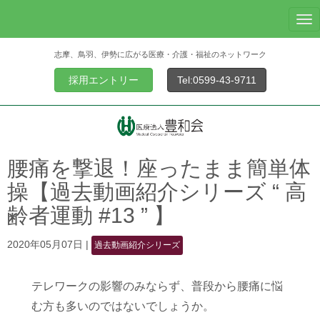
N
a
志摩、鳥羽、伊勢に広がる医療・介護・福祉のネットワーク
v
i
採用エントリー
Tel:0599-43-9711
g
a
t
i
o
腰痛を撃退！座ったまま簡単体
n
操【過去動画紹介シリーズ “ 高
齢者運動 #13 ” 】
2020年05月07日
|
過去動画紹介シリーズ
テレワークの影響のみならず、普段から腰痛に悩
む方も多いのではないでしょうか。