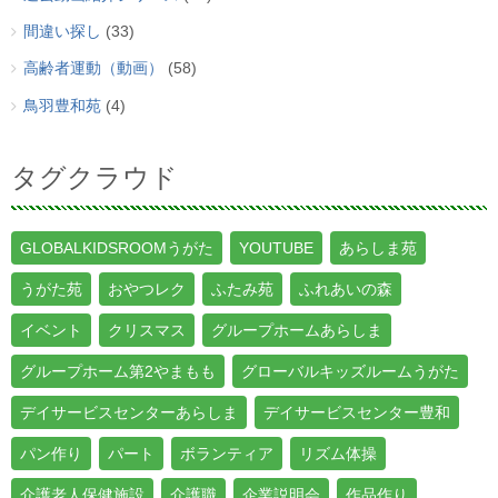
間違い探し
(33)
高齢者運動（動画）
(58)
鳥羽豊和苑
(4)
タグクラウド
GLOBALKIDSROOMうがた
YOUTUBE
あらしま苑
うがた苑
おやつレク
ふたみ苑
ふれあいの森
イベント
クリスマス
グループホームあらしま
グループホーム第2やまもも
グローバルキッズルームうがた
デイサービスセンターあらしま
デイサービスセンター豊和
パン作り
パート
ボランティア
リズム体操
介護老人保健施設
介護職
企業説明会
作品作り