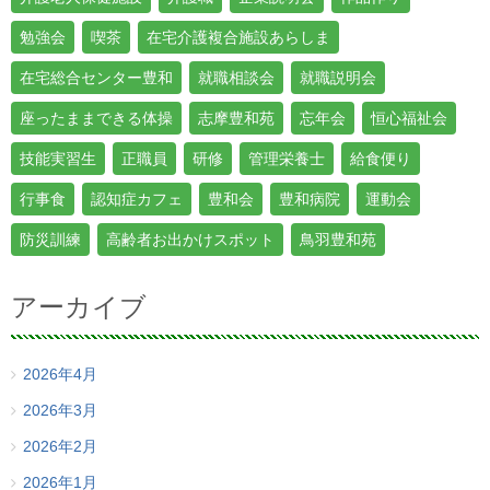
勉強会
喫茶
在宅介護複合施設あらしま
在宅総合センター豊和
就職相談会
就職説明会
座ったままできる体操
志摩豊和苑
忘年会
恒心福祉会
技能実習生
正職員
研修
管理栄養士
給食便り
行事食
認知症カフェ
豊和会
豊和病院
運動会
防災訓練
高齢者お出かけスポット
鳥羽豊和苑
アーカイブ
2026年4月
2026年3月
2026年2月
2026年1月