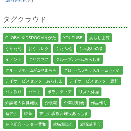
鳥羽豊和苑
(4)
タグクラウド
GLOBALKIDSROOMうがた
YOUTUBE
あらしま苑
うがた苑
おやつレク
ふたみ苑
ふれあいの森
イベント
クリスマス
グループホームあらしま
グループホーム第2やまもも
グローバルキッズルームうがた
デイサービスセンターあらしま
デイサービスセンター豊和
パン作り
パート
ボランティア
リズム体操
介護老人保健施設
介護職
企業説明会
作品作り
勉強会
喫茶
在宅介護複合施設あらしま
在宅総合センター豊和
就職相談会
就職説明会