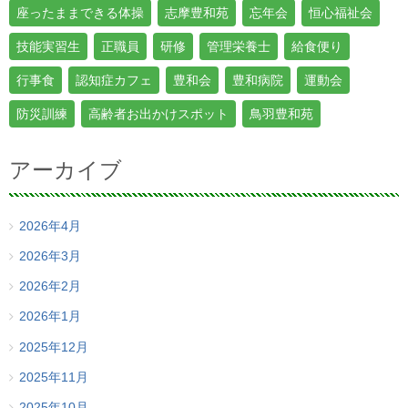
座ったままできる体操
志摩豊和苑
忘年会
恒心福祉会
技能実習生
正職員
研修
管理栄養士
給食便り
行事食
認知症カフェ
豊和会
豊和病院
運動会
防災訓練
高齢者お出かけスポット
鳥羽豊和苑
アーカイブ
2026年4月
2026年3月
2026年2月
2026年1月
2025年12月
2025年11月
2025年10月