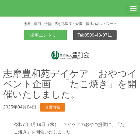
N
a
志摩、鳥羽、伊勢に広がる医療・介護・福祉のネットワーク
v
i
採用エントリー
Tel:0599-43-9711
g
a
t
i
o
志摩豊和苑デイケア おやつイ
n
ベント企画 「たこ焼き」を開
催いたしました。
2025年04月04日
|
介護情報
令和7年3月19日（水）、デイケアのおやつ提供に、「た
こ焼き」を開催いたしました。