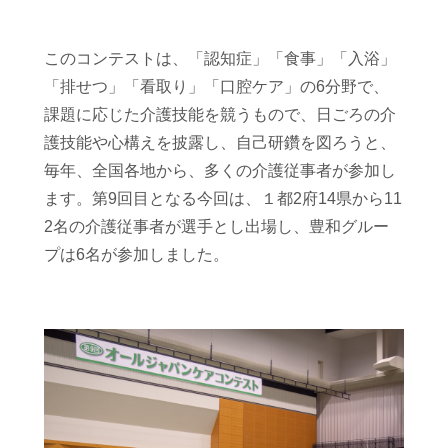
このコンテストは、「認知症」「食事」「入浴」
「排せつ」「看取り」「口腔ケア」の
6
分野で、
課題に応じた介護技能を競うもので、日ごろの介
護技能や心構えを披露し、自己研鑽を図ろうと、
毎年、全国各地から、多くの介護従事者が参加し
ます。
第
9
回目となる今回は、１都
2
府
14
県から
11
2
名の介護従事者が選手とし出場し、豊和グルー
プは
6
名が参加しました。