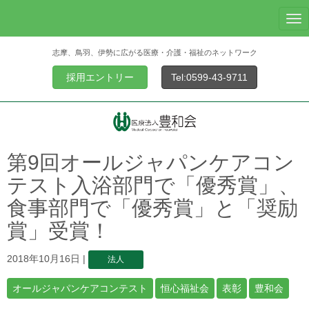
N
a
志摩、鳥羽、伊勢に広がる医療・介護・福祉のネットワーク
v
i
採用エントリー
Tel:0599-43-9711
g
a
t
i
o
第9回オールジャパンケアコン
n
テスト入浴部門で「優秀賞」、
食事部門で「優秀賞」と「奨励
賞」受賞！
2018年10月16日
|
法人
オールジャパンケアコンテスト
恒心福祉会
表彰
豊和会