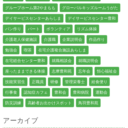
グループホーム第2やまもも
グローバルキッズルームうがた
デイサービスセンターあらしま
デイサービスセンター豊和
パン作り
パート
ボランティア
リズム体操
介護老人保健施設
介護職
企業説明会
作品作り
勉強会
喫茶
在宅介護複合施設あらしま
在宅総合センター豊和
就職相談会
就職説明会
座ったままできる体操
志摩豊和苑
忘年会
恒心福祉会
技能実習生
正職員
研修
管理栄養士
給食便り
行事食
認知症カフェ
豊和会
豊和病院
運動会
防災訓練
高齢者お出かけスポット
鳥羽豊和苑
アーカイブ