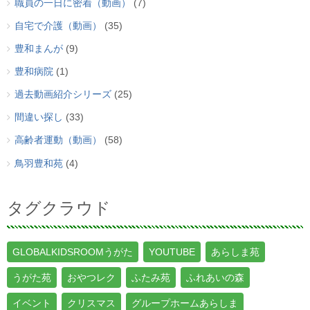
職員の一日に密着（動画）
(7)
自宅で介護（動画）
(35)
豊和まんが
(9)
豊和病院
(1)
過去動画紹介シリーズ
(25)
間違い探し
(33)
高齢者運動（動画）
(58)
鳥羽豊和苑
(4)
タグクラウド
GLOBALKIDSROOMうがた
YOUTUBE
あらしま苑
うがた苑
おやつレク
ふたみ苑
ふれあいの森
イベント
クリスマス
グループホームあらしま