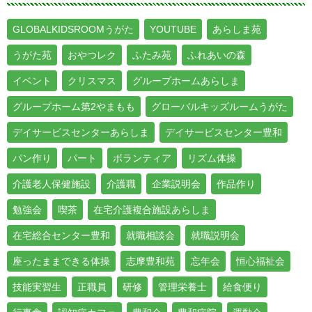
GLOBALKIDSROOMうがた
YOUTUBE
あらしま苑
うがた苑
おやつレク
ふたみ苑
ふれあいの森
イベント
クリスマス
グループホームあらしま
グループホーム第2やまもも
グローバルキッズルームうがた
デイサービスセンターあらしま
デイサービスセンター豊和
パン作り
パート
ボランティア
リズム体操
介護老人保健施設
介護職
企業説明会
作品作り
勉強会
喫茶
在宅介護複合施設あらしま
在宅総合センター豊和
就職相談会
就職説明会
座ったままできる体操
志摩豊和苑
忘年会
恒心福祉会
技能実習生
正職員
研修
管理栄養士
給食便り