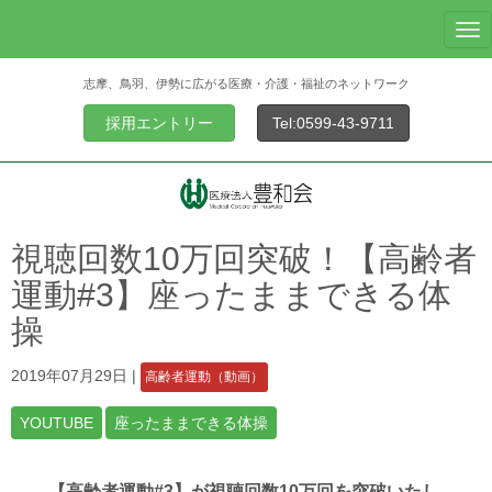
N
a
志摩、鳥羽、伊勢に広がる医療・介護・福祉のネットワーク
v
i
採用エントリー
Tel:0599-43-9711
g
a
t
i
o
視聴回数10万回突破！【高齢者
n
運動#3】座ったままできる体
操
2019年07月29日
|
高齢者運動（動画）
YOUTUBE
座ったままできる体操
【高齢者運動#3】が視聴回数10万回を突破いたし