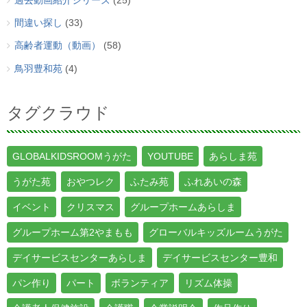
過去動画紹介シリーズ
(25)
間違い探し
(33)
高齢者運動（動画）
(58)
鳥羽豊和苑
(4)
タグクラウド
GLOBALKIDSROOMうがた
YOUTUBE
あらしま苑
うがた苑
おやつレク
ふたみ苑
ふれあいの森
イベント
クリスマス
グループホームあらしま
グループホーム第2やまもも
グローバルキッズルームうがた
デイサービスセンターあらしま
デイサービスセンター豊和
パン作り
パート
ボランティア
リズム体操