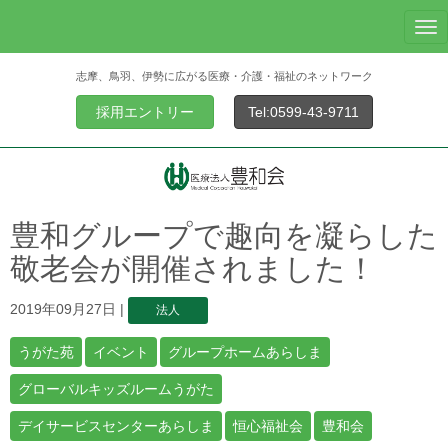
N
a
志摩、鳥羽、伊勢に広がる医療・介護・福祉のネットワーク
v
i
採用エントリー
Tel:0599-43-9711
g
a
t
i
o
豊和グループで趣向を凝らした
n
敬老会が開催されました！
2019年09月27日
|
法人
うがた苑
イベント
グループホームあらしま
グローバルキッズルームうがた
デイサービスセンターあらしま
恒心福祉会
豊和会