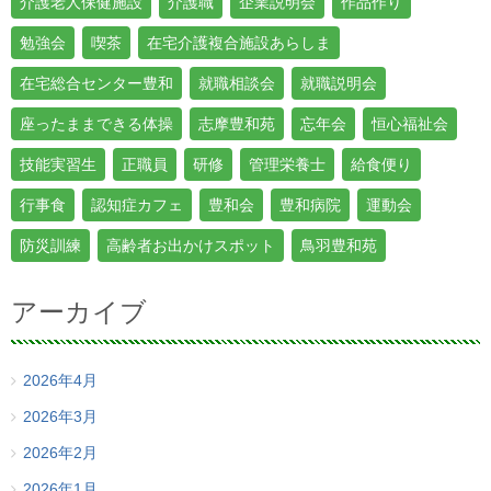
介護老人保健施設
介護職
企業説明会
作品作り
勉強会
喫茶
在宅介護複合施設あらしま
在宅総合センター豊和
就職相談会
就職説明会
座ったままできる体操
志摩豊和苑
忘年会
恒心福祉会
技能実習生
正職員
研修
管理栄養士
給食便り
行事食
認知症カフェ
豊和会
豊和病院
運動会
防災訓練
高齢者お出かけスポット
鳥羽豊和苑
アーカイブ
2026年4月
2026年3月
2026年2月
2026年1月