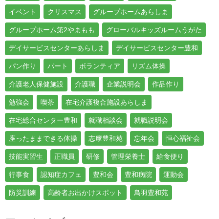
イベント
クリスマス
グループホームあらしま
グループホーム第2やまもも
グローバルキッズルームうがた
デイサービスセンターあらしま
デイサービスセンター豊和
パン作り
パート
ボランティア
リズム体操
介護老人保健施設
介護職
企業説明会
作品作り
勉強会
喫茶
在宅介護複合施設あらしま
在宅総合センター豊和
就職相談会
就職説明会
座ったままできる体操
志摩豊和苑
忘年会
恒心福祉会
技能実習生
正職員
研修
管理栄養士
給食便り
行事食
認知症カフェ
豊和会
豊和病院
運動会
防災訓練
高齢者お出かけスポット
鳥羽豊和苑