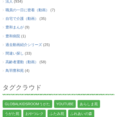
法人
(934)
職員の一日に密着（動画）
(7)
自宅で介護（動画）
(35)
豊和まんが
(9)
豊和病院
(1)
過去動画紹介シリーズ
(25)
間違い探し
(33)
高齢者運動（動画）
(58)
鳥羽豊和苑
(4)
タグクラウド
GLOBALKIDSROOMうがた
YOUTUBE
あらしま苑
うがた苑
おやつレク
ふたみ苑
ふれあいの森