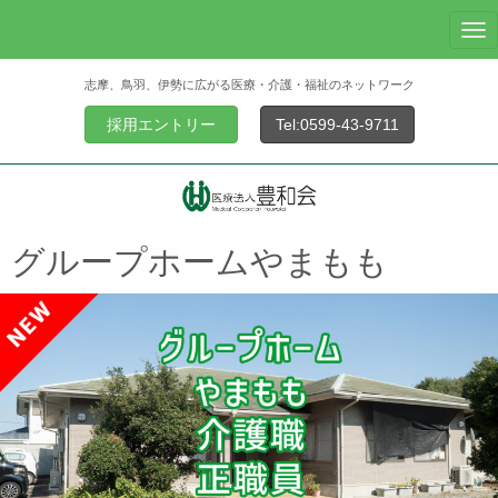
N
a
志摩、鳥羽、伊勢に広がる医療・介護・福祉のネットワーク
v
i
採用エントリー
Tel:0599-43-9711
g
a
t
i
o
グループホームやまもも
n