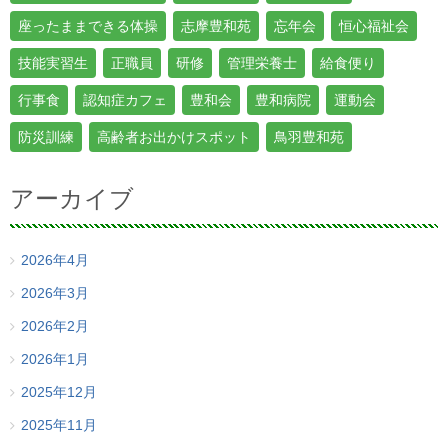
座ったままできる体操
志摩豊和苑
忘年会
恒心福祉会
技能実習生
正職員
研修
管理栄養士
給食便り
行事食
認知症カフェ
豊和会
豊和病院
運動会
防災訓練
高齢者お出かけスポット
鳥羽豊和苑
アーカイブ
2026年4月
2026年3月
2026年2月
2026年1月
2025年12月
2025年11月