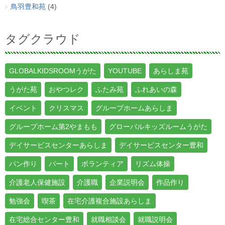
鳥羽豊和苑
(4)
タグクラウド
GLOBALKIDSROOMうがた
YOUTUBE
あらしま苑
うがた苑
おやつレク
ふたみ苑
ふれあいの森
イベント
クリスマス
グループホームあらしま
グループホーム第2やまもも
グローバルキッズルームうがた
デイサービスセンターあらしま
デイサービスセンター豊和
パン作り
パート
ボランティア
リズム体操
介護老人保健施設
介護職
企業説明会
作品作り
勉強会
喫茶
在宅介護複合施設あらしま
在宅総合センター豊和
就職相談会
就職説明会