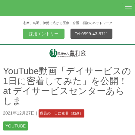
N
a
志摩、鳥羽、伊勢に広がる医療・介護・福祉のネットワーク
v
i
採用エントリー
Tel:0599-43-9711
g
a
t
i
o
YouTube動画「デイサービスの
n
1日に密着してみた」を公開！
at デイサービスセンターあら
しま
2021年12月27日
|
職員の一日に密着（動画）
YOUTUBE