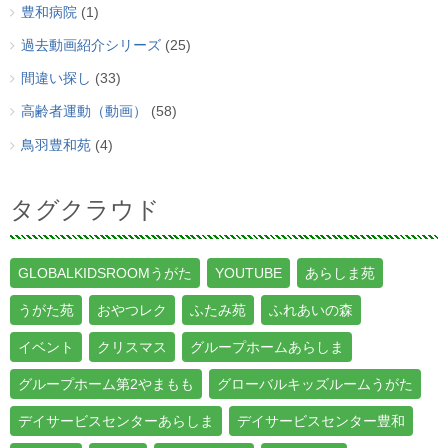
豊和病院
(1)
過去動画紹介シリーズ
(25)
間違い探し
(33)
高齢者運動（動画）
(58)
鳥羽豊和苑
(4)
タグクラウド
GLOBALKIDSROOMうがた
YOUTUBE
あらしま苑
うがた苑
おやつレク
ふたみ苑
ふれあいの森
イベント
クリスマス
グループホームあらしま
グループホーム第2やまもも
グローバルキッズルームうがた
デイサービスセンターあらしま
デイサービスセンター豊和