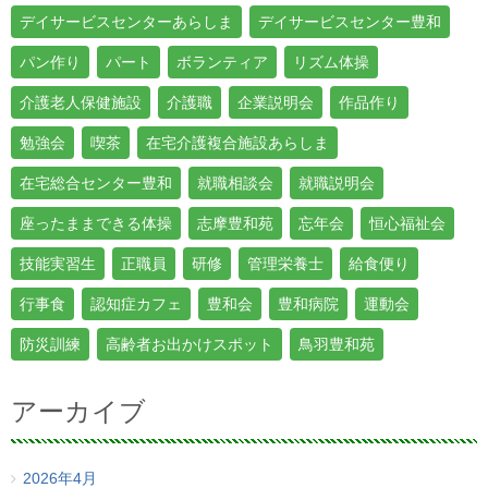
デイサービスセンターあらしま
デイサービスセンター豊和
パン作り
パート
ボランティア
リズム体操
介護老人保健施設
介護職
企業説明会
作品作り
勉強会
喫茶
在宅介護複合施設あらしま
在宅総合センター豊和
就職相談会
就職説明会
座ったままできる体操
志摩豊和苑
忘年会
恒心福祉会
技能実習生
正職員
研修
管理栄養士
給食便り
行事食
認知症カフェ
豊和会
豊和病院
運動会
防災訓練
高齢者お出かけスポット
鳥羽豊和苑
アーカイブ
2026年4月