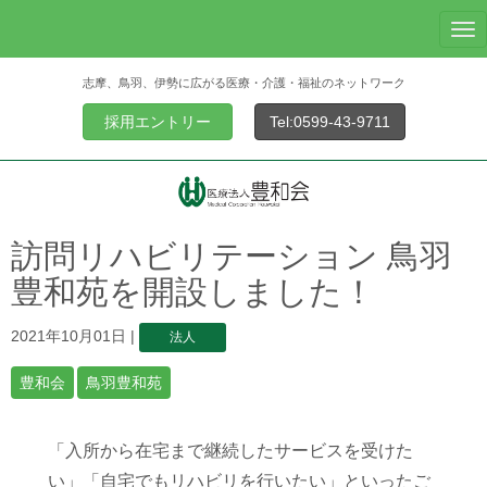
N
a
志摩、鳥羽、伊勢に広がる医療・介護・福祉のネットワーク
v
i
採用エントリー
Tel:0599-43-9711
g
a
t
i
o
訪問リハビリテーション 鳥羽
n
豊和苑を開設しました！
2021年10月01日
|
法人
豊和会
鳥羽豊和苑
「入所から在宅まで継続したサービスを受けた
い」「自宅でもリハビリを行いたい」といったご