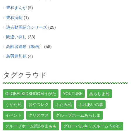
豊和まんが
(9)
豊和病院
(1)
過去動画紹介シリーズ
(25)
間違い探し
(33)
高齢者運動（動画）
(58)
鳥羽豊和苑
(4)
タグクラウド
GLOBALKIDSROOMうがた
YOUTUBE
あらしま苑
うがた苑
おやつレク
ふたみ苑
ふれあいの森
イベント
クリスマス
グループホームあらしま
グループホーム第2やまもも
グローバルキッズルームうがた