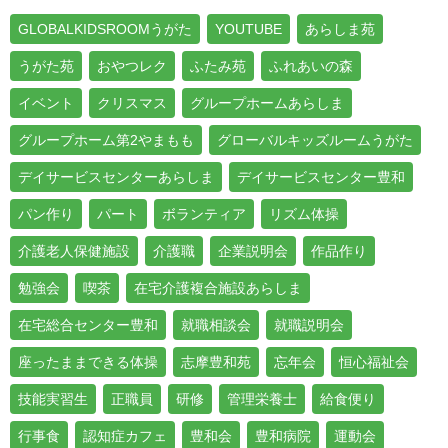
GLOBALKIDSROOMうがた
YOUTUBE
あらしま苑
うがた苑
おやつレク
ふたみ苑
ふれあいの森
イベント
クリスマス
グループホームあらしま
グループホーム第2やまもも
グローバルキッズルームうがた
デイサービスセンターあらしま
デイサービスセンター豊和
パン作り
パート
ボランティア
リズム体操
介護老人保健施設
介護職
企業説明会
作品作り
勉強会
喫茶
在宅介護複合施設あらしま
在宅総合センター豊和
就職相談会
就職説明会
座ったままできる体操
志摩豊和苑
忘年会
恒心福祉会
技能実習生
正職員
研修
管理栄養士
給食便り
行事食
認知症カフェ
豊和会
豊和病院
運動会