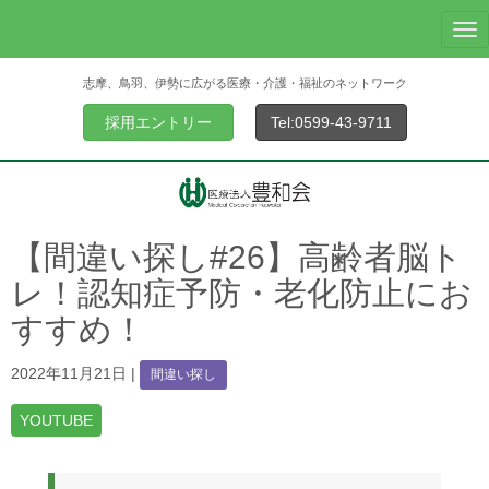
N
a
志摩、鳥羽、伊勢に広がる医療・介護・福祉のネットワーク
v
i
採用エントリー
Tel:0599-43-9711
g
a
t
i
o
【間違い探し#26】高齢者脳ト
n
レ！認知症予防・老化防止にお
すすめ！
2022年11月21日
|
間違い探し
YOUTUBE