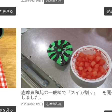
志摩豊和苑
2025年09月24日
|
きを見る
続
志摩豊和苑の一般棟で『スイカ割り』 を開
しました。
志摩豊和苑
2025年09月12日
|
きを見る