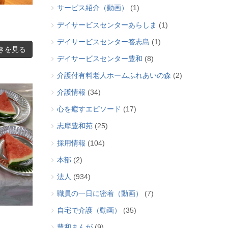
サービス紹介（動画）
(1)
デイサービスセンターあらしま
(1)
デイサービスセンター答志島
(1)
きを見る
デイサービスセンター豊和
(8)
介護付有料老人ホームふれあいの森
(2)
介護情報
(34)
心を癒すエピソード
(17)
志摩豊和苑
(25)
採用情報
(104)
本部
(2)
法人
(934)
職員の一日に密着（動画）
(7)
自宅で介護（動画）
(35)
豊和まんが
(9)