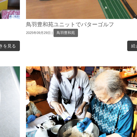
鳥羽豊和苑ユニットでパターゴルフ
鳥羽豊和苑
2025年09月29日
|
きを見る
続