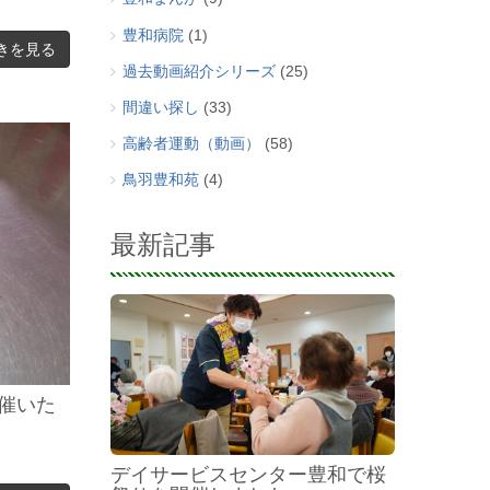
豊和病院
(1)
きを見る
過去動画紹介シリーズ
(25)
間違い探し
(33)
高齢者運動（動画）
(58)
鳥羽豊和苑
(4)
最新記事
催いた
デイサービスセンター豊和で桜