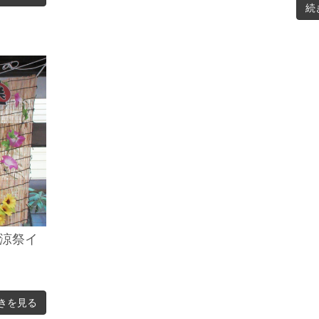
続
涼祭イ
きを見る