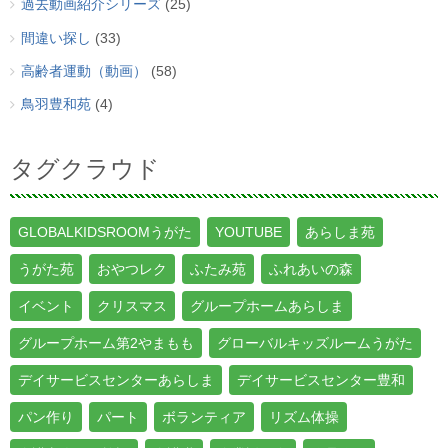
過去動画紹介シリーズ
(25)
間違い探し
(33)
高齢者運動（動画）
(58)
鳥羽豊和苑
(4)
タグクラウド
GLOBALKIDSROOMうがた
YOUTUBE
あらしま苑
うがた苑
おやつレク
ふたみ苑
ふれあいの森
イベント
クリスマス
グループホームあらしま
グループホーム第2やまもも
グローバルキッズルームうがた
デイサービスセンターあらしま
デイサービスセンター豊和
パン作り
パート
ボランティア
リズム体操