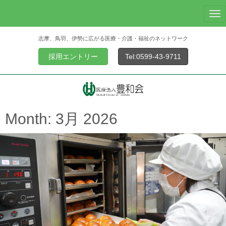
N
a
志摩、鳥羽、伊勢に広がる医療・介護・福祉のネットワーク
v
i
採用エントリー
Tel:0599-43-9711
g
a
t
i
o
Month:
3月 2026
n