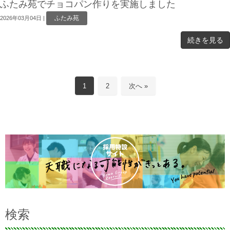
ふたみ苑でチョコパン作りを実施しました
ふたみ苑
2026年03月04日
|
続きを見る
1
2
次へ »
検索