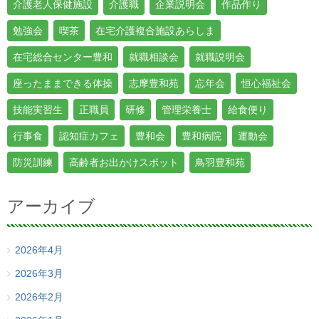
介護老人保健施設
介護職
企業説明会
作品作り
勉強会
喫茶
在宅介護複合施設あらしま
在宅総合センター豊和
就職相談会
就職説明会
座ったままできる体操
志摩豊和苑
忘年会
恒心福祉会
技能実習生
正職員
研修
管理栄養士
給食便り
行事食
認知症カフェ
豊和会
豊和病院
運動会
防災訓練
高齢者お出かけスポット
鳥羽豊和苑
アーカイブ
2026年4月
2026年3月
2026年2月