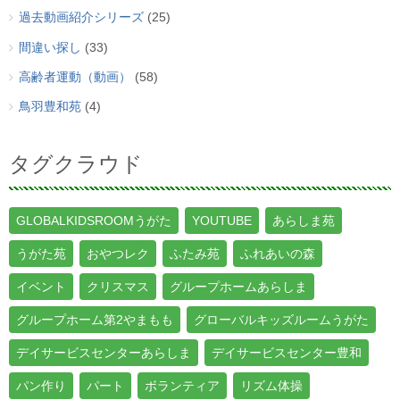
過去動画紹介シリーズ
(25)
間違い探し
(33)
高齢者運動（動画）
(58)
鳥羽豊和苑
(4)
タグクラウド
GLOBALKIDSROOMうがた
YOUTUBE
あらしま苑
うがた苑
おやつレク
ふたみ苑
ふれあいの森
イベント
クリスマス
グループホームあらしま
グループホーム第2やまもも
グローバルキッズルームうがた
デイサービスセンターあらしま
デイサービスセンター豊和
パン作り
パート
ボランティア
リズム体操