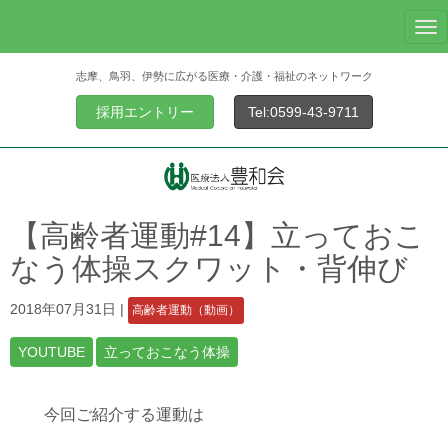
N
a
志摩、鳥羽、伊勢に広がる医療・介護・福祉のネットワーク
v
i
採用エントリー
Tel:0599-43-9711
g
a
t
i
o
【高齢者運動#14】立っておこ
n
なう体操スクワット・背伸び
2018年07月31日
|
高齢者運動（動画）
YOUTUBE
立っておこなう体操
今回ご紹介する運動は