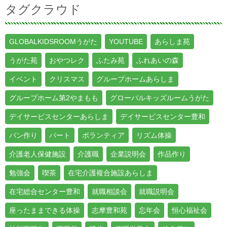
タグクラウド
GLOBALKIDSROOMうがた
YOUTUBE
あらしま苑
うがた苑
おやつレク
ふたみ苑
ふれあいの森
イベント
クリスマス
グループホームあらしま
グループホーム第2やまもも
グローバルキッズルームうがた
デイサービスセンターあらしま
デイサービスセンター豊和
パン作り
パート
ボランティア
リズム体操
介護老人保健施設
介護職
企業説明会
作品作り
勉強会
喫茶
在宅介護複合施設あらしま
在宅総合センター豊和
就職相談会
就職説明会
座ったままできる体操
志摩豊和苑
忘年会
恒心福祉会