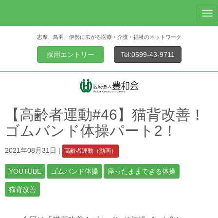
N
a
志摩、鳥羽、伊勢に広がる医療・介護・福祉のネットワーク
v
i
採用エントリー
Tel:0599-43-9711
g
a
t
i
o
【高齢者運動#46】猫背改善！
n
ゴムバンド体操パート2！
2021年08月31日
|
高齢者運動（動画）
YOUTUBE
ゴムバンド体操
座ったままできる体操
猫背改善