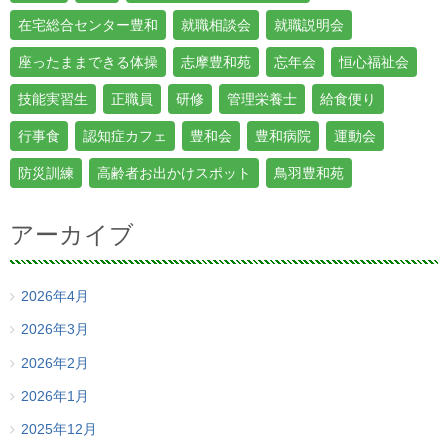
在宅総合センター豊和
就職相談会
就職説明会
座ったままできる体操
志摩豊和苑
忘年会
恒心福祉会
技能実習生
正職員
研修
管理栄養士
給食便り
行事食
認知症カフェ
豊和会
豊和病院
運動会
防災訓練
高齢者お出かけスポット
鳥羽豊和苑
アーカイブ
2026年4月
2026年3月
2026年2月
2026年1月
2025年12月