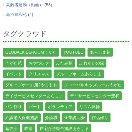
高齢者運動（動画）
(58)
鳥羽豊和苑
(4)
タグクラウド
GLOBALKIDSROOMうがた
YOUTUBE
あらしま苑
うがた苑
おやつレク
ふたみ苑
ふれあいの森
イベント
クリスマス
グループホームあらしま
グループホーム第2やまもも
グローバルキッズルームうがた
デイサービスセンターあらしま
デイサービスセンター豊和
パン作り
パート
ボランティア
リズム体操
介護老人保健施設
介護職
企業説明会
作品作り
勉強会
喫茶
在宅介護複合施設あらしま