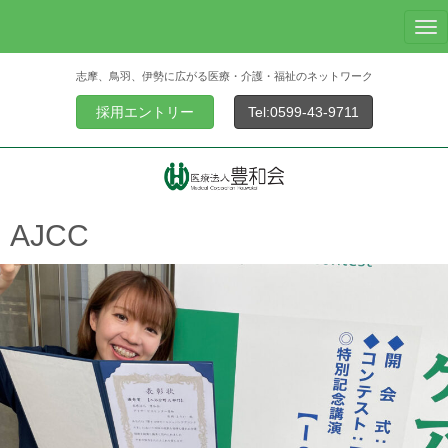
N
a
志摩、鳥羽、伊勢に広がる医療・介護・福祉のネットワーク
v
i
採用エントリー
Tel:0599-43-9711
g
a
t
i
o
AJCC
n