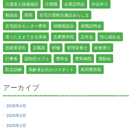
介護老人保健施設
介護職
企業説明会
作品作り
勉強会
喫茶
在宅介護複合施設あらしま
在宅総合センター豊和
就職相談会
就職説明会
座ったままできる体操
志摩豊和苑
忘年会
恒心福祉会
技能実習生
正職員
研修
管理栄養士
給食便り
行事食
認知症カフェ
豊和会
豊和病院
運動会
防災訓練
高齢者お出かけスポット
鳥羽豊和苑
アーカイブ
2026年4月
2026年3月
2026年2月